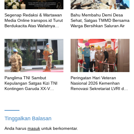
Segenap Redaksi & Wartawan
Bahu Membahu Demi Desa
Media Online transpos.id Turut
Sehat, Satgas TMMD Bersama
Berdukacita Atas Wafatnya
Warga Bersihkan Saluran Air
H.M.Sholeh.S.H
Panglima TNI Sambut
Peringatan Hari Veteran
Kepulangan Satgas Kizi TNI
Nasional 2026 Kemenhan
Kontingen Garuda XX-V
Renovasi Sekretariat LVRI dan
MONUSCO
Bedah Rumah Veteran di 19
Provinsi
Tinggalkan Balasan
Anda harus
masuk
untuk berkomentar.