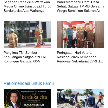
Segenap Redaksi & Wartawan
Bahu Membahu Demi Desa
Media Online transpos.id Turut
Sehat, Satgas TMMD Bersama
Berdukacita Atas Wafatnya
Warga Bersihkan Saluran Air
H.M.Sholeh.S.H
Panglima TNI Sambut
Peringatan Hari Veteran
Kepulangan Satgas Kizi TNI
Nasional 2026 Kemenhan
Kontingen Garuda XX-V
Renovasi Sekretariat LVRI dan
MONUSCO
Bedah Rumah Veteran di 19
Provinsi
Rekomendasi untuk kamu