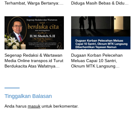
Terhambat, Warga Bertanya:
Diduga Masih Bebas & Diduga
Anggaran Berapa & Kapan
Dirikan Sekolah Baru
Selesai?
Segenap Redaksi & Wartawan
‎Dugaan Korban Pelecehan
Media Online transpos.id Turut
Meluas Capai 10 Santri,
Berdukacita Atas Wafatnya
Oknum MTK Langsung
H.M.Sholeh.S.H
Diberhentikan Yayasan Namun
Masih Bungkam
Tinggalkan Balasan
Anda harus
masuk
untuk berkomentar.