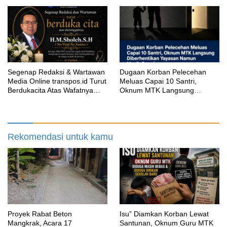
Selesai?
Segenap Redaksi & Wartawan
‎Dugaan Korban Pelecehan
Media Online transpos.id Turut
Meluas Capai 10 Santri,
Berdukacita Atas Wafatnya
Oknum MTK Langsung
H.M.Sholeh.S.H
Diberhentikan Yayasan Namun
Masih Bungkam
Rekomendasi untuk kamu
Proyek Rabat Beton
‎Isu” Diamkan Korban Lewat
Mangkrak, Acara 17
Santunan, Oknum Guru MTK