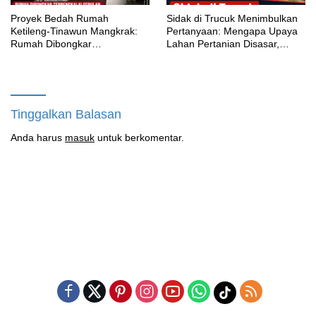
Proyek Bedah Rumah
‎Sidak di Trucuk Menimbulkan
Ketileng-Tinawun Mangkrak:
Pertanyaan: Mengapa Upaya
Rumah Dibongkar
Lahan Pertanian Disasar,
Terbengkalai Sebulan, CV
Padahal Galian Lain Masih
Adhira Bungkam Saat Ditegur
Berjalan?
Aturan
Tinggalkan Balasan
Anda harus
masuk
untuk berkomentar.