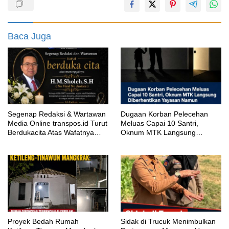
Baca Juga
Segenap Redaksi & Wartawan
‎Dugaan Korban Pelecehan
Media Online transpos.id Turut
Meluas Capai 10 Santri,
Berdukacita Atas Wafatnya
Oknum MTK Langsung
H.M.Sholeh.S.H
Diberhentikan Yayasan Namun
Masih Bungkam
Proyek Bedah Rumah
‎Sidak di Trucuk Menimbulkan