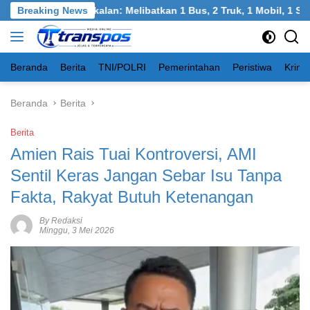
Langsung
rneh, Bangkalan: Melibatkan 1 Bus, 2 Truk, 1 Mobil, 1 Sepeda M
Breaking News
ke
konten
Beranda
Berita
TNI/POLRI
Pemerintahan
Peristiwa
Krimi
Beranda
Berita
Berita
Amien Rais Tuai Kontroversi, AMI
Sentil Keras Jangan Sebar Isu Tanpa
Fakta, Rakyat Butuh Ketenangan
By Redaksi
Minggu, 3 Mei 2026