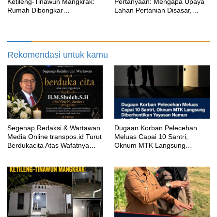
Ketileng-Tinawun Mangkrak:
Pertanyaan: Mengapa Upaya
Rumah Dibongkar
Lahan Pertanian Disasar,
Terbengkalai Sebulan, CV
Padahal Galian Lain Masih
Adhira Bungkam Saat Ditegur
Berjalan?
Aturan
Rekomendasi untuk kamu
Segenap Redaksi & Wartawan
‎Dugaan Korban Pelecehan
Media Online transpos.id Turut
Meluas Capai 10 Santri,
Berdukacita Atas Wafatnya
Oknum MTK Langsung
H.M.Sholeh.S.H
Diberhentikan Yayasan Namun
Masih Bungkam