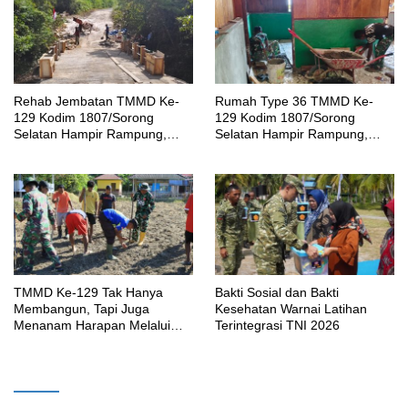
Rehab Jembatan TMMD Ke-
Rumah Type 36 TMMD Ke-
129 Kodim 1807/Sorong
129 Kodim 1807/Sorong
Selatan Hampir Rampung,
Selatan Hampir Rampung,
Perkuat Akses dan Tingkatkan
Wujud Nyata Kepedulian TNI
Mobilitas Warga Kampung
Tingkatkan Kesejahteraan
Sesor
Warga
TMMD Ke-129 Tak Hanya
Bakti Sosial dan Bakti
Membangun, Tapi Juga
Kesehatan Warnai Latihan
Menanam Harapan Melalui
Terintegrasi TNI 2026
Ketahanan Pangan