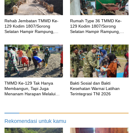
Rehab Jembatan TMMD Ke-
Rumah Type 36 TMMD Ke-
129 Kodim 1807/Sorong
129 Kodim 1807/Sorong
Selatan Hampir Rampung,
Selatan Hampir Rampung,
Perkuat Akses dan Tingkatkan
Wujud Nyata Kepedulian TNI
Mobilitas Warga Kampung
Tingkatkan Kesejahteraan
Sesor
Warga
TMMD Ke-129 Tak Hanya
Bakti Sosial dan Bakti
Membangun, Tapi Juga
Kesehatan Warnai Latihan
Menanam Harapan Melalui
Terintegrasi TNI 2026
Ketahanan Pangan
Rekomendasi untuk kamu