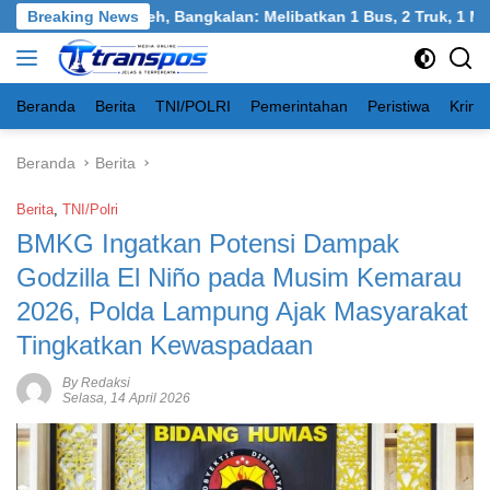
Langsung
ngkel, Burneh, Bangkalan: Melibatkan 1 Bus, 2 Truk, 1 Mobil, 1
Breaking News
ke
konten
Beranda
Berita
TNI/POLRI
Pemerintahan
Peristiwa
Krimi
Beranda
Berita
Berita
,
TNI/Polri
BMKG Ingatkan Potensi Dampak
Godzilla El Niño pada Musim Kemarau
2026, Polda Lampung Ajak Masyarakat
Tingkatkan Kewaspadaan
By Redaksi
Selasa, 14 April 2026