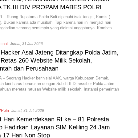
 TK.III DIV PROPAM MABES POLRI
 Ruang Rupatama Polda Bali dipenuhi isak tangis, Kamis (
). Bukan karena ada musibah. Tapi karena hari ini menjadi hari
engabdian seorang pemimpin yang dicintai anggotanya. Kombes…
minal
Jumat, 31 Juli 2026
 Hacker Asal Jateng Ditangkap Polda Jatim,
 Retas 260 Website Milik Sekolah,
ntah dan Perusahaan
– Seorang Hacker berinisial AAK, warga Kabupaten Demak,
h kini harus berurusan dengan Subdit II Ditressiber Polda Jatim
tahuan meretas ratusan Website milik sekolah, Instansi pemerintah
/Polri
Jumat, 31 Juli 2026
 Hari Kemerdekaan RI ke – 81 Polresta
jo Hadirkan Layanan SIM Keliling 24 Jam
 17 Hari Non Stop