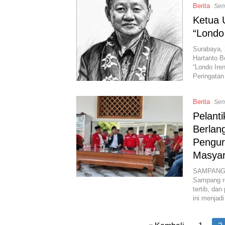
Berita
Seni
Ketua 
“Londo
Surabaya, 
Hartanto B
“Londo Ire
Peringatan
Berita
Seni
Pelant
Berlan
Pengur
Masyar
SAMPANG –
Sampang re
tertib, da
ini menja
Paginasi