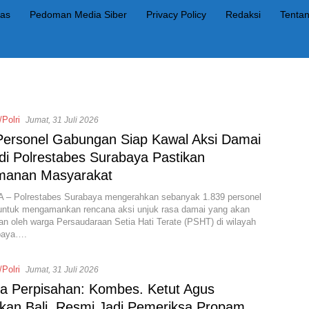
as
Pedoman Media Siber
Privacy Policy
Redaksi
Tenta
/Polri
Jumat, 31 Juli 2026
Personel Gabungan Siap Kawal Aksi Damai
di Polrestabes Surabaya Pastikan
manan Masyarakat
– Polrestabes Surabaya mengerahkan sebanyak 1.839 personel
untuk mengamankan rencana aksi unjuk rasa damai yang akan
an oleh warga Persaudaraan Setia Hati Terate (PSHT) di wilayah
baya….
/Polri
Jumat, 31 Juli 2026
ta Perpisahan: Kombes. Ketut Agus
lkan Bali, Resmi Jadi Pemeriksa Propam