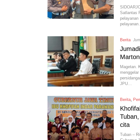
SIDOARJO 
Satlantas 
pelayanan 
pelayana
Berita
Jum
Jumadi
Marton
Magetan. K
menggelar 
persidanga
JPU…
Berita
,
Pem
Khofifa
Tuban,
cita
Tuban – R