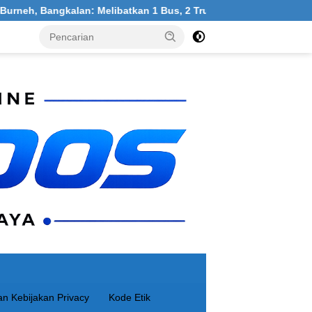
kalan: Melibatkan 1 Bus, 2 Truk, 1 Mobil, 1 Sepeda Motor
n Kebijakan Privacy
Kode Etik