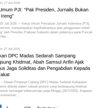
n, 27 Juli 2026
Umum PJI: “Pak Presiden, Jurnalis Bukan
 Ireng”
25 Juli 2026 — Ketua Umum Persatuan Jurnalis Indonesia (PJI),
oechori, menyampaikan keprihatinannya atas penggunaan istilah
ng” oleh Presiden Prabowo Subianto dalam pidatonya pada Puncak
 Hari…
n, 27 Juli 2026
ikan DPC Madas Sedarah Sampang
gsung Khidmat, Abah Samsul Arifin Ajak
us Jaga Soliditas dan Pengabdian Kepada
akat
 Dewan Pimpinan Cabang (DPC) Madas Sedarah Kabupaten
smi dilantik dalam sebuah prosesi yang berlangsung khidmat,
n penuh semangat kebersamaan pada Minggu (26/7/2026). Kegiatan
di momentum…