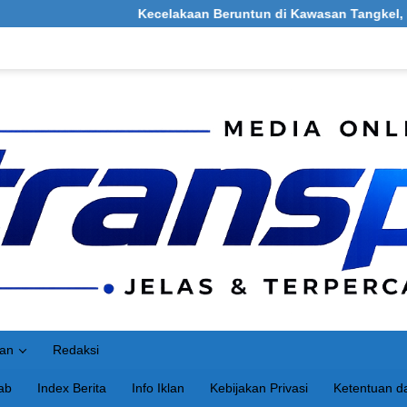
Kecelakaan Beruntun di Kawasan Tangkel, Burneh, Bang
an
Redaksi
ab
Index Berita
Info Iklan
Kebijakan Privasi
Ketentuan da