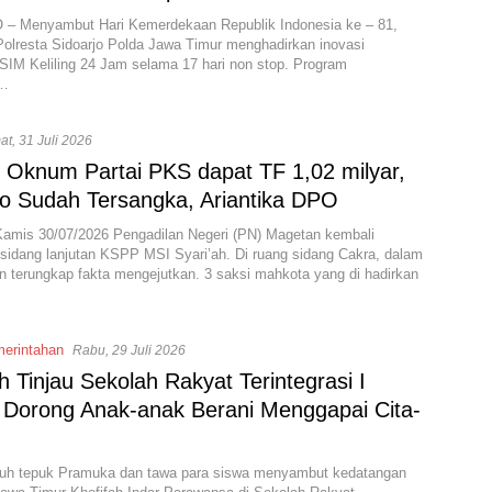
– Menyambut Hari Kemerdekaan Republik Indonesia ke – 81,
Polresta Sidoarjo Polda Jawa Timur menghadirkan inovasi
SIM Keliling 24 Jam selama 17 hari non stop. Program
n…
at, 31 Juli 2026
 Oknum Partai PKS dapat TF 1,02 milyar,
o Sudah Tersangka, Ariantika DPO
amis 30/07/2026 Pengadilan Negeri (PN) Magetan kembali
sidang lanjutan KSPP MSI Syari’ah. Di ruang sidang Cakra, dalam
n terungkap fakta mengejutkan. 3 saksi mahkota yang di hadirkan
erintahan
Rabu, 29 Juli 2026
h Tinjau Sekolah Rakyat Terintegrasi I
 Dorong Anak-anak Berani Menggapai Cita-
iuh tepuk Pramuka dan tawa para siswa menyambut kedatangan