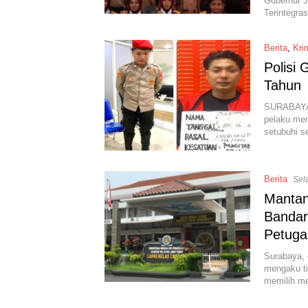
Gubernur J
Terintegra
Berita
,
Kri
Polisi
Tahun
SURABAYA –
pelaku mem
setubuhi s
Berita
Sel
Mantan
Bandar
Petuga
Surabaya, 
mengaku ti
memilih me