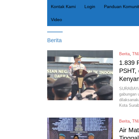
Kontak Kami
Login
Panduan Komunit
Video
Berita
Berita
,
TNI
1.839 
PSHT, 
Kenya
SURABAYA 
gabungan 
dilaksanak
Kota Sura
Berita
,
TNI
Air Ma
Tingga