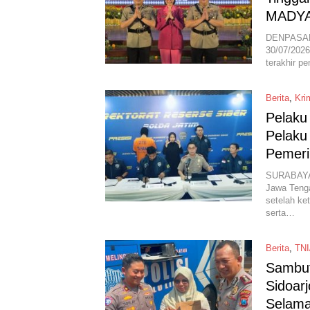
MADYA
DENPASAR –
30/07/2026
terakhir p
Berita
,
Kri
Pelaku
Pelaku
Pemeri
SURABAYA 
Jawa Tenga
setelah ke
serta…
Berita
,
TNI
Sambut
Sidoar
Selama