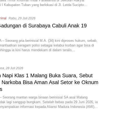
awa Timur Khofifah Indar Parawansa di Sekolah Rakyat
si I Kabupaten Tuban yang berlokasi di Jl. Letda Sucipto…
minal
Rabu, 29 Juli 2026
 Gadungan di Surabaya Cabuli Anak 19
 Seorang pria berinisial M.A. (34) kini diproses hukum, sebab,
anfaatkan seragam polisi sebagai kelabui korban agar bisa di
ehingga ia kini harus mendekam di dalam teralis…
asa, 28 Juli 2026
 Napi Klas 1 Malang Buka Suara, Sebut
 Narkoba Bisa Aman Asal Setor ke Oknum
s
– Seorang mantan warga binaan berinisial SA asal Malang
dak lagi sanggup bungkam. Setelah bebas pada 29 Juni 2026, ia
nyampaikan informasi kepada Aliansi Madura Indonesia (AMI)…