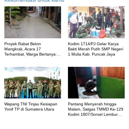
Proyek Rabat Beton
Kodim 1714/PJ Gelar Karya
Mangkrak, Acara 17
Bakti Merah Putih SMP Negeri
Terhambat, Warga Bertanya:
1 Mulia Kab. Puncak Jaya
Anggaran Berapa & Kapan
Selesai?
Wapang TNI Tinjau Kesiapan
Pantang Menyerah hingga
Yonif TP di Sumatera Utara
Malam, Satgas TMMD Ke-129
Kodim 1807/Sorsel Lembur
Finishing Rumah Type 36
untuk Warga Kampung Sesor