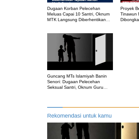
‎Dugaan Korban Pelecehan
Proyek B
Meluas Capai 10 Santri, Oknum
Tinawun
MTK Langsung Diberhentikan
Dibongka
Yayasan Namun Masih Bungkam
CV Adhir
Aturan
Guncang MTs Islamiyah Banin
Senori: Dugaan Pelecehan
Seksual Santri, Oknum Guru
MTK Belum Beri Keterangan
Rekomendasi untuk kamu