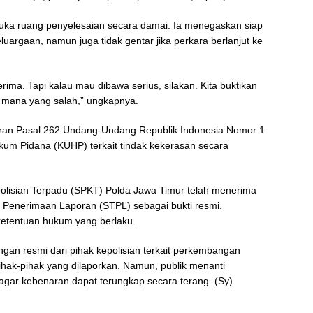
ka ruang penyelesaian secara damai. Ia menegaskan siap
eluargaan, namun juga tidak gentar jika perkara berlanjut ke
ima. Tapi kalau mau dibawa serius, silakan. Kita buktikan
n mana yang salah,” ungkapnya.
aran Pasal 262 Undang-Undang Republik Indonesia Nomor 1
um Pidana (KUHP) terkait tindak kekerasan secara
polisian Terpadu (SPKT) Polda Jawa Timur telah menerima
a Penerimaan Laporan (STPL) sebagai bukti resmi.
 ketentuan hukum yang berlaku.
angan resmi dari pihak kepolisian terkait perkembangan
hak-pihak yang dilaporkan. Namun, publik menanti
agar kebenaran dapat terungkap secara terang. (Sy)