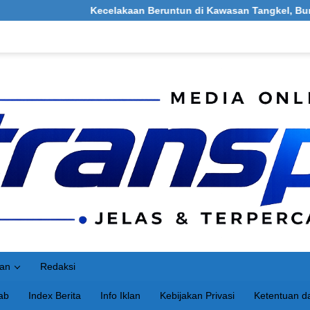
Kecelakaan Beruntun di Kawasan Tangkel, Burneh, Bangkalan: Mel
an
Redaksi
ab
Index Berita
Info Iklan
Kebijakan Privasi
Ketentuan da