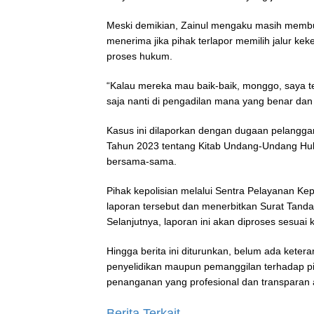
Meski demikian, Zainul mengaku masih membu
menerima jika pihak terlapor memilih jalur kek
proses hukum.
“Kalau mereka mau baik-baik, monggo, saya ter
saja nanti di pengadilan mana yang benar da
Kasus ini dilaporkan dengan dugaan pelangg
Tahun 2023 tentang Kitab Undang-Undang Huk
bersama-sama.
Pihak kepolisian melalui Sentra Pelayanan Ke
laporan tersebut dan menerbitkan Surat Tand
Selanjutnya, laporan ini akan diproses sesuai
Hingga berita ini diturunkan, belum ada keter
penyelidikan maupun pemanggilan terhadap pi
penanganan yang profesional dan transparan 
Berita Terkait