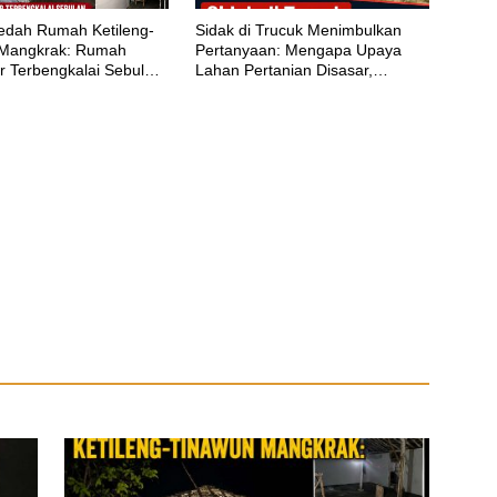
edah Rumah Ketileng-
‎Sidak di Trucuk Menimbulkan
 Mangkrak: Rumah
Pertanyaan: Mengapa Upaya
r Terbengkalai Sebulan,
Lahan Pertanian Disasar,
a Bungkam Saat Ditegur
Padahal Galian Lain Masih
Berjalan?