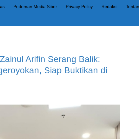
as
Pedoman Media Siber
Privacy Policy
Redaksi
Tenta
Zainul Arifin Serang Balik:
eroyokan, Siap Buktikan di