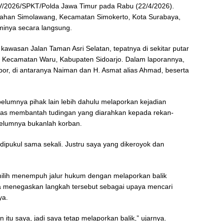
IV/2026/SPKT/Polda Jawa Timur pada Rabu (22/4/2026).
urahan Simolawang, Kecamatan Simokerto, Kota Surabaya,
inya secara langsung.
i kawasan Jalan Taman Asri Selatan, tepatnya di sekitar putar
, Kecamatan Waru, Kabupaten Sidoarjo. Dalam laporannya,
or, di antaranya Naiman dan H. Asmat alias Ahmad, beserta
belumnya pihak lain lebih dahulu melaporkan kejadian
egas membantah tudingan yang diarahkan kepada rekan-
elumnya bukanlah korban.
dipukul sama sekali. Justru saya yang dikeroyok dan
emilih menempuh jalur hukum dengan melaporkan balik
a menegaskan langkah tersebut sebagai upaya mencari
ya.
 itu saya, jadi saya tetap melaporkan balik,” ujarnya.