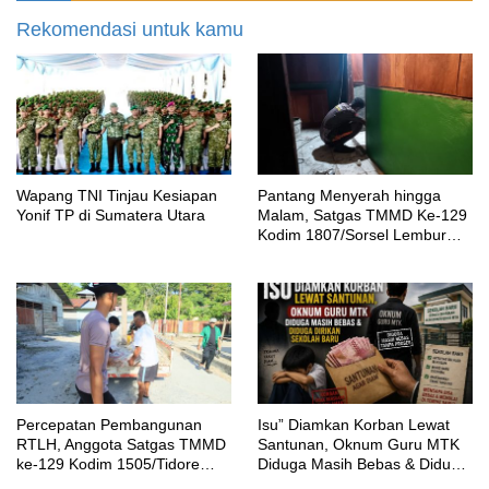
Rekomendasi untuk kamu
Wapang TNI Tinjau Kesiapan
Pantang Menyerah hingga
Yonif TP di Sumatera Utara
Malam, Satgas TMMD Ke-129
Kodim 1807/Sorsel Lembur
Finishing Rumah Type 36
untuk Warga Kampung Sesor
Percepatan Pembangunan
‎Isu” Diamkan Korban Lewat
RTLH, Anggota Satgas TMMD
Santunan, Oknum Guru MTK
ke-129 Kodim 1505/Tidore
Diduga Masih Bebas & Diduga
Turunkan Material Semen
Dirikan Sekolah Baru