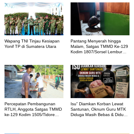
Wapang TNI Tinjau Kesiapan
Pantang Menyerah hingga
Yonif TP di Sumatera Utara
Malam, Satgas TMMD Ke-129
Kodim 1807/Sorsel Lembur
Finishing Rumah Type 36
untuk Warga Kampung Sesor
Percepatan Pembangunan
‎Isu” Diamkan Korban Lewat
RTLH, Anggota Satgas TMMD
Santunan, Oknum Guru MTK
ke-129 Kodim 1505/Tidore
Diduga Masih Bebas & Diduga
Turunkan Material Semen
Dirikan Sekolah Baru