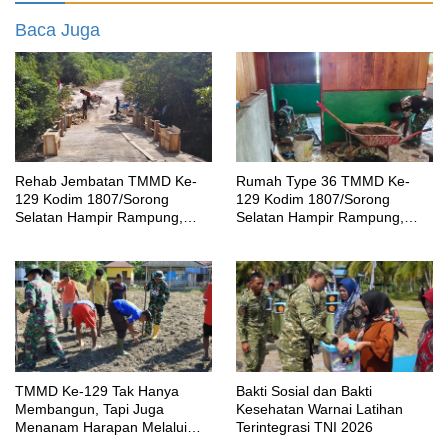
Baca Juga
Rehab Jembatan TMMD Ke-
Rumah Type 36 TMMD Ke-
129 Kodim 1807/Sorong
129 Kodim 1807/Sorong
Selatan Hampir Rampung,
Selatan Hampir Rampung,
Perkuat Akses dan Tingkatkan
Wujud Nyata Kepedulian TNI
Mobilitas Warga Kampung
Tingkatkan Kesejahteraan
Sesor
Warga
TMMD Ke-129 Tak Hanya
Bakti Sosial dan Bakti
Membangun, Tapi Juga
Kesehatan Warnai Latihan
Menanam Harapan Melalui
Terintegrasi TNI 2026
Ketahanan Pangan