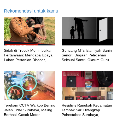
Rekomendasi untuk kamu
‎Sidak di Trucuk Menimbulkan
Guncang MTs Islamiyah Banin
Pertanyaan: Mengapa Upaya
Senori: Dugaan Pelecehan
Lahan Pertanian Disasar,
Seksual Santri, Oknum Guru
Padahal Galian Lain Masih
MTK Belum Beri Keterangan
Berjalan?
Terekam CCTV Warkop Bening
Residivis Rangkah Kecamatan
Jalan Tidar Surabaya, Maling
Tambak Sari Ditangkap
Berhasil Gasak Motor
Polrestabes Surabaya,