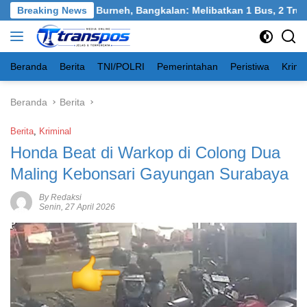
Langsung
asan Tangkel, Burneh, Bangkalan: Melibatkan 1 Bus, 2 Truk, 1 M
Breaking News
ke
konten
Beranda
Berita
TNI/POLRI
Pemerintahan
Peristiwa
Krimi
Beranda
Berita
Berita
,
Kriminal
Honda Beat di Warkop di Colong Dua
Maling Kebonsari Gayungan Surabaya
By Redaksi
Senin, 27 April 2026