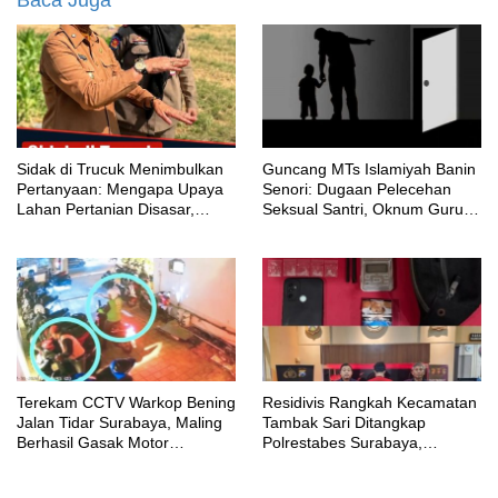
‎Sidak di Trucuk Menimbulkan
Guncang MTs Islamiyah Banin
Pertanyaan: Mengapa Upaya
Senori: Dugaan Pelecehan
Lahan Pertanian Disasar,
Seksual Santri, Oknum Guru
Padahal Galian Lain Masih
MTK Belum Beri Keterangan
Berjalan?
Terekam CCTV Warkop Bening
Residivis Rangkah Kecamatan
Jalan Tidar Surabaya, Maling
Tambak Sari Ditangkap
Berhasil Gasak Motor
Polrestabes Surabaya,
Gunakan Atribut Ojol
SatResnarkoba Sita 14 Poket
Sabu