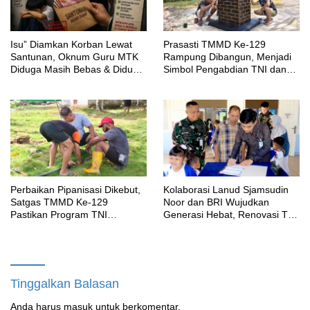
‎Isu” Diamkan Korban Lewat
Prasasti TMMD Ke-129
Santunan, Oknum Guru MTK
Rampung Dibangun, Menjadi
Diduga Masih Bebas & Diduga
Simbol Pengabdian TNI dan
Dirikan Sekolah Baru
Kenangan Abadi untuk
Kampung Sesor
Perbaikan Pipanisasi Dikebut,
Kolaborasi Lanud Sjamsudin
Satgas TMMD Ke-129
Noor dan BRI Wujudkan
Pastikan Program TNI
Generasi Hebat, Renovasi TK
Manunggal Air Bersih Segera
Angkasa 2 Hadirkan Harapan
Dinikmati Warga Kampung
bagi Masa Depan Anak
Sesor
Tinggalkan Balasan
Anda harus
masuk
untuk berkomentar.