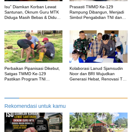
‎Isu” Diamkan Korban Lewat
Prasasti TMMD Ke-129
Santunan, Oknum Guru MTK
Rampung Dibangun, Menjadi
Diduga Masih Bebas & Diduga
Simbol Pengabdian TNI dan
Dirikan Sekolah Baru
Kenangan Abadi untuk
Kampung Sesor
Perbaikan Pipanisasi Dikebut,
Kolaborasi Lanud Sjamsudin
Satgas TMMD Ke-129
Noor dan BRI Wujudkan
Pastikan Program TNI
Generasi Hebat, Renovasi TK
Manunggal Air Bersih Segera
Angkasa 2 Hadirkan Harapan
Dinikmati Warga Kampung
bagi Masa Depan Anak
Sesor
Rekomendasi untuk kamu