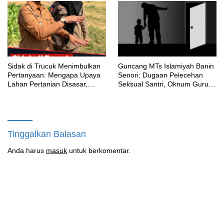
Aturan
‎Sidak di Trucuk Menimbulkan
Guncang MTs Islamiyah Banin
Pertanyaan: Mengapa Upaya
Senori: Dugaan Pelecehan
Lahan Pertanian Disasar,
Seksual Santri, Oknum Guru
Padahal Galian Lain Masih
MTK Belum Beri Keterangan
Berjalan?
Tinggalkan Balasan
Anda harus
masuk
untuk berkomentar.