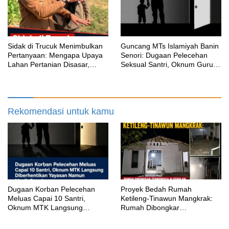
‎Sidak di Trucuk Menimbulkan
Guncang MTs Islamiyah Banin
Pertanyaan: Mengapa Upaya
Senori: Dugaan Pelecehan
Lahan Pertanian Disasar,
Seksual Santri, Oknum Guru
Padahal Galian Lain Masih
MTK Belum Beri Keterangan
Berjalan?
Rekomendasi untuk kamu
‎Dugaan Korban Pelecehan
Proyek Bedah Rumah
Meluas Capai 10 Santri,
Ketileng-Tinawun Mangkrak:
Oknum MTK Langsung
Rumah Dibongkar
Diberhentikan Yayasan Namun
Terbengkalai Sebulan, CV
Masih Bungkam
Adhira Bungkam Saat Ditegur