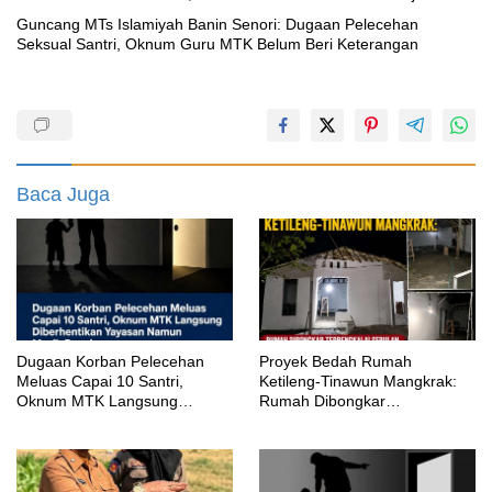
Guncang MTs Islamiyah Banin Senori: Dugaan Pelecehan
Seksual Santri, Oknum Guru MTK Belum Beri Keterangan
Baca Juga
‎Dugaan Korban Pelecehan
Proyek Bedah Rumah
Meluas Capai 10 Santri,
Ketileng-Tinawun Mangkrak:
Oknum MTK Langsung
Rumah Dibongkar
Diberhentikan Yayasan Namun
Terbengkalai Sebulan, CV
Masih Bungkam
Adhira Bungkam Saat Ditegur
Aturan