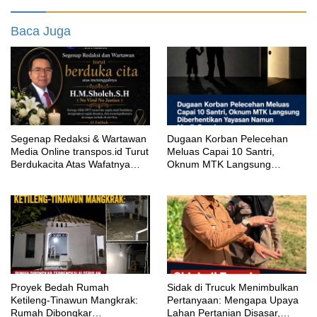
Baca Juga
Segenap Redaksi & Wartawan
‎Dugaan Korban Pelecehan
Media Online transpos.id Turut
Meluas Capai 10 Santri,
Berdukacita Atas Wafatnya
Oknum MTK Langsung
H.M.Sholeh.S.H
Diberhentikan Yayasan Namun
Masih Bungkam
Proyek Bedah Rumah
‎Sidak di Trucuk Menimbulkan
Ketileng-Tinawun Mangkrak:
Pertanyaan: Mengapa Upaya
Rumah Dibongkar
Lahan Pertanian Disasar,