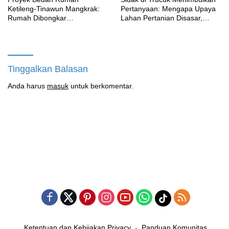
Ketileng-Tinawun Mangkrak:
Pertanyaan: Mengapa Upaya
Rumah Dibongkar
Lahan Pertanian Disasar,
Terbengkalai Sebulan, CV
Padahal Galian Lain Masih
Adhira Bungkam Saat Ditegur
Berjalan?
Aturan
Tinggalkan Balasan
Anda harus
masuk
untuk berkomentar.
Ketentuan dan Kebijakan Privacy
Panduan Komunitas