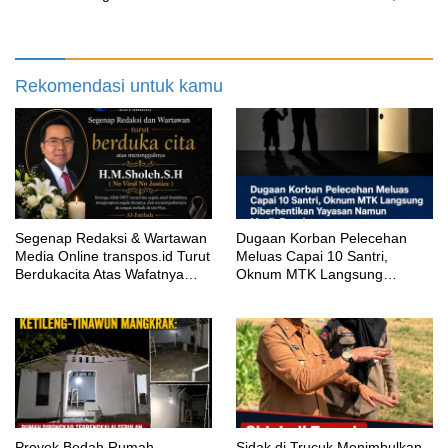
Terbengkalai Sebulan, CV
Padahal Galian Lain Masih
Adhira Bungkam Saat Ditegur
Berjalan?
Aturan
Rekomendasi untuk kamu
Segenap Redaksi & Wartawan
‎Dugaan Korban Pelecehan
Media Online transpos.id Turut
Meluas Capai 10 Santri,
Berdukacita Atas Wafatnya
Oknum MTK Langsung
H.M.Sholeh.S.H
Diberhentikan Yayasan Namun
Masih Bungkam
Proyek Bedah Rumah
‎Sidak di Trucuk Menimbulkan