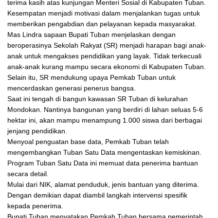
terima kasih atas kunjungan Menteri Sosial di Kabupaten Tuban.
Kesempatan menjadi motivasi dalam menjalankan tugas untuk
memberikan pengabdian dan pelayanan kepada masyarakat.
Mas Lindra sapaan Bupati Tuban menjelaskan dengan
beroperasinya Sekolah Rakyat (SR) menjadi harapan bagi anak-
anak untuk mengakses pendidikan yang layak. Tidak terkecuali
anak-anak kurang mampu secara ekonomi di Kabupaten Tuban.
Selain itu, SR mendukung upaya Pemkab Tuban untuk
mencerdaskan generasi penerus bangsa.
Saat ini tengah di bangun kawasan SR Tuban di kelurahan
Mondokan. Nantinya bangunan yang berdiri di lahan seluas 5-6
hektar ini, akan mampu menampung 1.000 siswa dari berbagai
jenjang pendidikan.
Menyoal penguatan base data, Pemkab Tuban telah
mengembangkan Tuban Satu Data mengentaskan kemiskinan.
Program Tuban Satu Data ini memuat data penerima bantuan
secara detail.
Mulai dari NIK, alamat penduduk, jenis bantuan yang diterima.
Dengan demikian dapat diambil langkah intervensi spesifik
kepada penerima.
Bupati Tuban menyatakan Pemkab Tuban bersama pemerintah