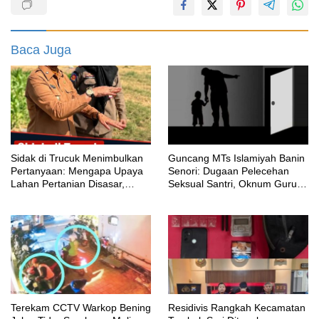
Baca Juga
‎Sidak di Trucuk Menimbulkan
Guncang MTs Islamiyah Banin
Pertanyaan: Mengapa Upaya
Senori: Dugaan Pelecehan
Lahan Pertanian Disasar,
Seksual Santri, Oknum Guru
Padahal Galian Lain Masih
MTK Belum Beri Keterangan
Berjalan?
Terekam CCTV Warkop Bening
Residivis Rangkah Kecamatan