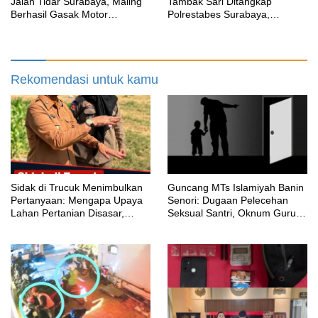
Jalan Tidar Surabaya, Maling
Tambak Sari Ditangkap
Berhasil Gasak Motor
Polrestabes Surabaya,
Gunakan Atribut Ojol
SatResnarkoba Sita 14 Poket
Sabu
Rekomendasi untuk kamu
‎Sidak di Trucuk Menimbulkan
Guncang MTs Islamiyah Banin
Pertanyaan: Mengapa Upaya
Senori: Dugaan Pelecehan
Lahan Pertanian Disasar,
Seksual Santri, Oknum Guru
Padahal Galian Lain Masih
MTK Belum Beri Keterangan
Berjalan?