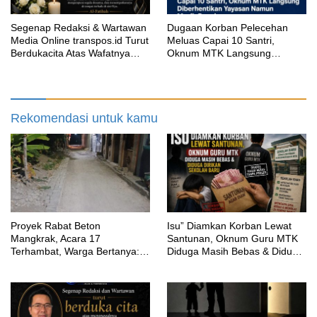
Segenap Redaksi & Wartawan
‎Dugaan Korban Pelecehan
Media Online transpos.id Turut
Meluas Capai 10 Santri,
Berdukacita Atas Wafatnya
Oknum MTK Langsung
H.M.Sholeh.S.H
Diberhentikan Yayasan Namun
Masih Bungkam
Rekomendasi untuk kamu
Proyek Rabat Beton
‎Isu” Diamkan Korban Lewat
Mangkrak, Acara 17
Santunan, Oknum Guru MTK
Terhambat, Warga Bertanya:
Diduga Masih Bebas & Diduga
Anggaran Berapa & Kapan
Dirikan Sekolah Baru
Selesai?