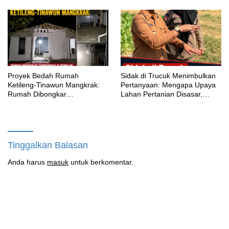
Masih Bungkam
Proyek Bedah Rumah
‎Sidak di Trucuk Menimbulkan
Ketileng-Tinawun Mangkrak:
Pertanyaan: Mengapa Upaya
Rumah Dibongkar
Lahan Pertanian Disasar,
Terbengkalai Sebulan, CV
Padahal Galian Lain Masih
Adhira Bungkam Saat Ditegur
Berjalan?
Aturan
Tinggalkan Balasan
Anda harus
masuk
untuk berkomentar.