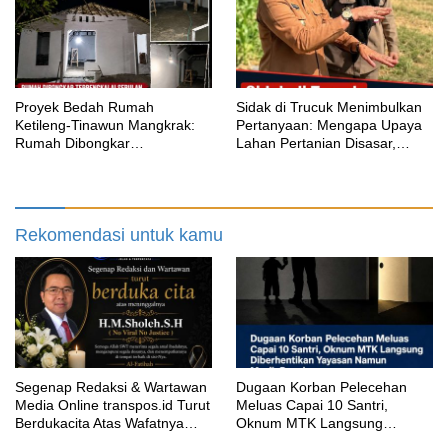
Proyek Bedah Rumah
‎Sidak di Trucuk Menimbulkan
Ketileng-Tinawun Mangkrak:
Pertanyaan: Mengapa Upaya
Rumah Dibongkar
Lahan Pertanian Disasar,
Terbengkalai Sebulan, CV
Padahal Galian Lain Masih
Adhira Bungkam Saat Ditegur
Berjalan?
Aturan
Rekomendasi untuk kamu
Segenap Redaksi & Wartawan
‎Dugaan Korban Pelecehan
Media Online transpos.id Turut
Meluas Capai 10 Santri,
Berdukacita Atas Wafatnya
Oknum MTK Langsung
H.M.Sholeh.S.H
Diberhentikan Yayasan Namun