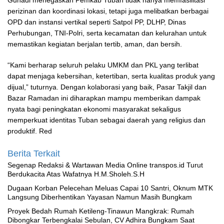
Gunadi menegaskan Pemkab Tuban tidak hanya memfasilitasi
perizinan dan koordinasi lokasi, tetapi juga melibatkan berbagai
OPD dan instansi vertikal seperti Satpol PP, DLHP, Dinas
Perhubungan, TNI-Polri, serta kecamatan dan kelurahan untuk
memastikan kegiatan berjalan tertib, aman, dan bersih.
“Kami berharap seluruh pelaku UMKM dan PKL yang terlibat
dapat menjaga kebersihan, ketertiban, serta kualitas produk yang
dijual,” tuturnya. Dengan kolaborasi yang baik, Pasar Takjil dan
Bazar Ramadan ini diharapkan mampu memberikan dampak
nyata bagi peningkatan ekonomi masyarakat sekaligus
memperkuat identitas Tuban sebagai daerah yang religius dan
produktif. Red
Berita Terkait
Segenap Redaksi & Wartawan Media Online transpos.id Turut
Berdukacita Atas Wafatnya H.M.Sholeh.S.H
‎Dugaan Korban Pelecehan Meluas Capai 10 Santri, Oknum MTK
Langsung Diberhentikan Yayasan Namun Masih Bungkam
Proyek Bedah Rumah Ketileng-Tinawun Mangkrak: Rumah
Dibongkar Terbengkalai Sebulan, CV Adhira Bungkam Saat