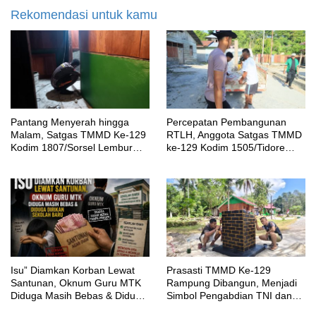
Rekomendasi untuk kamu
Pantang Menyerah hingga
Percepatan Pembangunan
Malam, Satgas TMMD Ke-129
RTLH, Anggota Satgas TMMD
Kodim 1807/Sorsel Lembur
ke-129 Kodim 1505/Tidore
Finishing Rumah Type 36
Turunkan Material Semen
untuk Warga Kampung Sesor
‎Isu” Diamkan Korban Lewat
Prasasti TMMD Ke-129
Santunan, Oknum Guru MTK
Rampung Dibangun, Menjadi
Diduga Masih Bebas & Diduga
Simbol Pengabdian TNI dan
Dirikan Sekolah Baru
Kenangan Abadi untuk