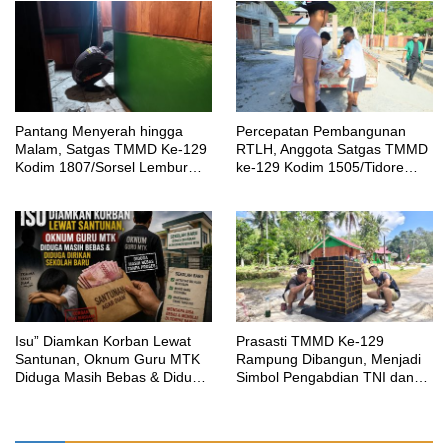
Pantang Menyerah hingga
Percepatan Pembangunan
Malam, Satgas TMMD Ke-129
RTLH, Anggota Satgas TMMD
Kodim 1807/Sorsel Lembur
ke-129 Kodim 1505/Tidore
Finishing Rumah Type 36
Turunkan Material Semen
untuk Warga Kampung Sesor
‎Isu” Diamkan Korban Lewat
Prasasti TMMD Ke-129
Santunan, Oknum Guru MTK
Rampung Dibangun, Menjadi
Diduga Masih Bebas & Diduga
Simbol Pengabdian TNI dan
Dirikan Sekolah Baru
Kenangan Abadi untuk
Kampung Sesor