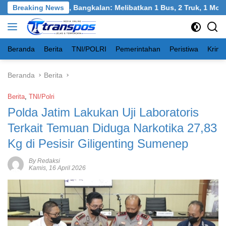
Langsung
gkel, Burneh, Bangkalan: Melibatkan 1 Bus, 2 Truk, 1 Mobil, 1 S
Breaking News
ke
konten
Beranda
Berita
TNI/POLRI
Pemerintahan
Peristiwa
Krimi
Beranda
Berita
Berita
,
TNI/Polri
Polda Jatim Lakukan Uji Laboratoris
Terkait Temuan Diduga Narkotika 27,83
Kg di Pesisir Giligenting Sumenep
By Redaksi
Kamis, 16 April 2026