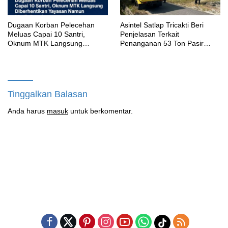
‎Dugaan Korban Pelecehan
Asintel Satlap Tricakti Beri
Meluas Capai 10 Santri,
Penjelasan Terkait
Oknum MTK Langsung
Penanganan 53 Ton Pasir
Diberhentikan Yayasan Namun
Timah di Air Merbau
Masih Bungkam
Tinggalkan Balasan
Anda harus
masuk
untuk berkomentar.