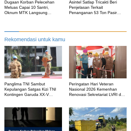
‎Dugaan Korban Pelecehan
Asintel Satlap Tricakti Beri
Meluas Capai 10 Santri,
Penjelasan Terkait
Oknum MTK Langsung
Penanganan 53 Ton Pasir
Diberhentikan Yayasan Namun
Timah di Air Merbau
Masih Bungkam
Rekomendasi untuk kamu
Panglima TNI Sambut
Peringatan Hari Veteran
Kepulangan Satgas Kizi TNI
Nasional 2026 Kemenhan
Kontingen Garuda XX-V
Renovasi Sekretariat LVRI dan
MONUSCO
Bedah Rumah Veteran di 19
Provinsi