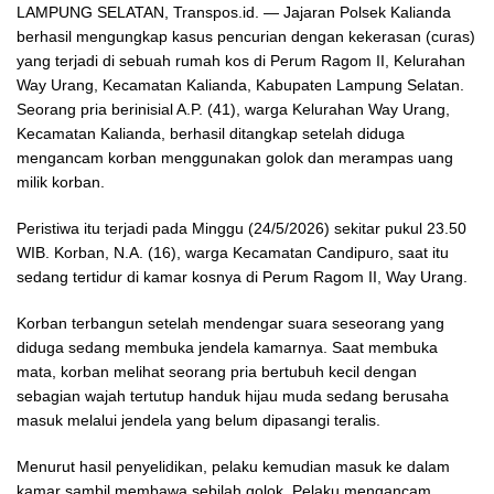
LAMPUNG SELATAN, Transpos.id. — Jajaran Polsek Kalianda
berhasil mengungkap kasus pencurian dengan kekerasan (curas)
yang terjadi di sebuah rumah kos di Perum Ragom II, Kelurahan
Way Urang, Kecamatan Kalianda, Kabupaten Lampung Selatan.
Seorang pria berinisial A.P. (41), warga Kelurahan Way Urang,
Kecamatan Kalianda, berhasil ditangkap setelah diduga
mengancam korban menggunakan golok dan merampas uang
milik korban.
Peristiwa itu terjadi pada Minggu (24/5/2026) sekitar pukul 23.50
WIB. Korban, N.A. (16), warga Kecamatan Candipuro, saat itu
sedang tertidur di kamar kosnya di Perum Ragom II, Way Urang.
Korban terbangun setelah mendengar suara seseorang yang
diduga sedang membuka jendela kamarnya. Saat membuka
mata, korban melihat seorang pria bertubuh kecil dengan
sebagian wajah tertutup handuk hijau muda sedang berusaha
masuk melalui jendela yang belum dipasangi teralis.
Menurut hasil penyelidikan, pelaku kemudian masuk ke dalam
kamar sambil membawa sebilah golok. Pelaku mengancam