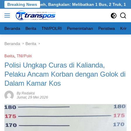
Langsung
ngkel, Burneh, Bangkalan: Melibatkan 1 Bus, 2 Truk, 1 Mobil, 1
Breaking News
ke
konten
Beranda
Berita
TNI/POLRI
Pemerintahan
Peristiwa
Krimi
Beranda
Berita
Berita
,
TNI/Polri
Polisi Ungkap Curas di Kalianda,
Pelaku Ancam Korban dengan Golok di
Dalam Kamar Kos
By Redaksi
Jumat, 29 Mei 2026