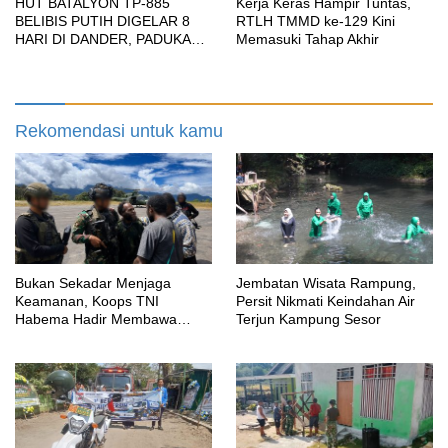
HUT BATALYON TP-885
Kerja Keras Hampir Tuntas,
BELIBIS PUTIH DIGELAR 8
RTLH TMMD ke-129 Kini
HARI DI DANDER, PADUKAN
Memasuki Tahap Akhir
SENI BUDAYA, OLAHRAGA,
UMKM HINGGA BAKTI
SOSIAL
Rekomendasi untuk kamu
Bukan Sekadar Menjaga
Jembatan Wisata Rampung,
Keamanan, Koops TNI
Persit Nikmati Keindahan Air
Habema Hadir Membawa
Terjun Kampung Sesor
Harapan bagi Warga di Tengah
Konflik Ugimba, Papua Tengah