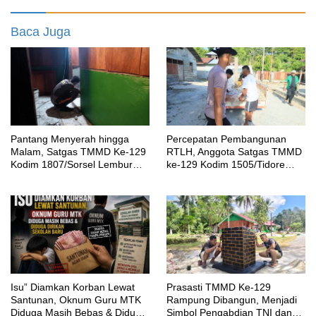
Baca Juga
Pantang Menyerah hingga
Percepatan Pembangunan
Malam, Satgas TMMD Ke-129
RTLH, Anggota Satgas TMMD
Kodim 1807/Sorsel Lembur
ke-129 Kodim 1505/Tidore
Finishing Rumah Type 36
Turunkan Material Semen
untuk Warga Kampung Sesor
‎Isu” Diamkan Korban Lewat
Prasasti TMMD Ke-129
Santunan, Oknum Guru MTK
Rampung Dibangun, Menjadi
Diduga Masih Bebas & Diduga
Simbol Pengabdian TNI dan