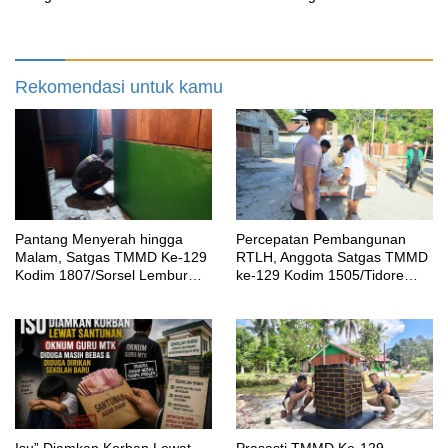
Dirikan Sekolah Baru
Kenangan Abadi untuk
Kampung Sesor
Rekomendasi untuk kamu
Pantang Menyerah hingga
Percepatan Pembangunan
Malam, Satgas TMMD Ke-129
RTLH, Anggota Satgas TMMD
Kodim 1807/Sorsel Lembur
ke-129 Kodim 1505/Tidore
Finishing Rumah Type 36
Turunkan Material Semen
untuk Warga Kampung Sesor