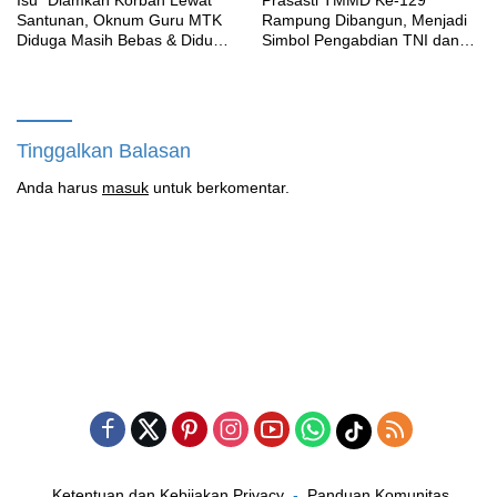
‎Isu” Diamkan Korban Lewat
Prasasti TMMD Ke-129
Santunan, Oknum Guru MTK
Rampung Dibangun, Menjadi
Diduga Masih Bebas & Diduga
Simbol Pengabdian TNI dan
Dirikan Sekolah Baru
Kenangan Abadi untuk
Kampung Sesor
Tinggalkan Balasan
Anda harus
masuk
untuk berkomentar.
Ketentuan dan Kebijakan Privacy
Panduan Komunitas