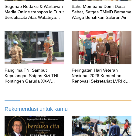
Segenap Redaksi & Wartawan
Bahu Membahu Demi Desa
Media Online transpos.id Turut
Sehat, Satgas TMMD Bersama
Berdukacita Atas Wafatnya
Warga Bersihkan Saluran Air
H.M.Sholeh.S.H
Panglima TNI Sambut
Peringatan Hari Veteran
Kepulangan Satgas Kizi TNI
Nasional 2026 Kemenhan
Kontingen Garuda XX-V
Renovasi Sekretariat LVRI dan
MONUSCO
Bedah Rumah Veteran di 19
Provinsi
Rekomendasi untuk kamu