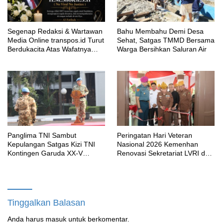
Segenap Redaksi & Wartawan
Bahu Membahu Demi Desa
Media Online transpos.id Turut
Sehat, Satgas TMMD Bersama
Berdukacita Atas Wafatnya
Warga Bersihkan Saluran Air
H.M.Sholeh.S.H
Panglima TNI Sambut
Peringatan Hari Veteran
Kepulangan Satgas Kizi TNI
Nasional 2026 Kemenhan
Kontingen Garuda XX-V
Renovasi Sekretariat LVRI dan
MONUSCO
Bedah Rumah Veteran di 19
Provinsi
Tinggalkan Balasan
Anda harus
masuk
untuk berkomentar.