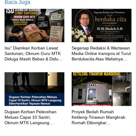
Baca Juga
‎Isu” Diamkan Korban Lewat
Segenap Redaksi & Wartawan
Santunan, Oknum Guru MTK
Media Online transpos.id Turut
Diduga Masih Bebas & Diduga
Berdukacita Atas Wafatnya
Dirikan Sekolah Baru
H.M.Sholeh.S.H
‎Dugaan Korban Pelecehan
Proyek Bedah Rumah
Meluas Capai 10 Santri,
Ketileng-Tinawun Mangkrak:
Oknum MTK Langsung
Rumah Dibongkar
Diberhentikan Yayasan Namun
Terbengkalai Sebulan, CV
Masih Bungkam
Adhira Bungkam Saat Ditegur