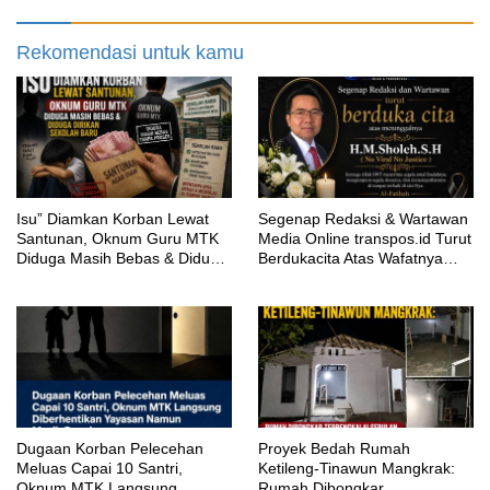
Aturan
Rekomendasi untuk kamu
‎Isu” Diamkan Korban Lewat
Segenap Redaksi & Wartawan
Santunan, Oknum Guru MTK
Media Online transpos.id Turut
Diduga Masih Bebas & Diduga
Berdukacita Atas Wafatnya
Dirikan Sekolah Baru
H.M.Sholeh.S.H
‎Dugaan Korban Pelecehan
Proyek Bedah Rumah
Meluas Capai 10 Santri,
Ketileng-Tinawun Mangkrak:
Oknum MTK Langsung
Rumah Dibongkar