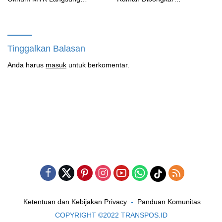
Diberhentikan Yayasan Namun
Terbengkalai Sebulan, CV
Masih Bungkam
Adhira Bungkam Saat Ditegur
Aturan
Tinggalkan Balasan
Anda harus
masuk
untuk berkomentar.
Ketentuan dan Kebijakan Privacy
Panduan Komunitas
COPYRIGHT ©2022 TRANSPOS.ID