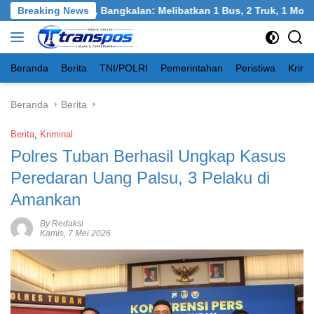
Langsung
el, Burneh, Bangkalan: Melibatkan 1 Bus, 2 Truk, 1 Mobil, 1 Se
Breaking News
ke
konten
Beranda
Berita
TNI/POLRI
Pemerintahan
Peristiwa
Krimi
Beranda
Berita
Berita
,
Kriminal
Polres Tuban Berhasil Ungkap Kasus
Peredaran Uang Palsu, 3 Pelaku di
Amankan
By Redaksi
Kamis, 7 Mei 2026