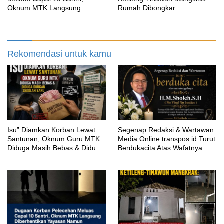
Oknum MTK Langsung
Rumah Dibongkar
Diberhentikan Yayasan Namun
Terbengkalai Sebulan, CV
Masih Bungkam
Adhira Bungkam Saat Ditegur
Aturan
Rekomendasi untuk kamu
‎Isu” Diamkan Korban Lewat
Segenap Redaksi & Wartawan
Santunan, Oknum Guru MTK
Media Online transpos.id Turut
Diduga Masih Bebas & Diduga
Berdukacita Atas Wafatnya
Dirikan Sekolah Baru
H.M.Sholeh.S.H