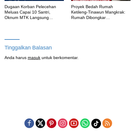
‎Dugaan Korban Pelecehan
Proyek Bedah Rumah
Meluas Capai 10 Santri,
Ketileng-Tinawun Mangkrak:
Oknum MTK Langsung
Rumah Dibongkar
Diberhentikan Yayasan Namun
Terbengkalai Sebulan, CV
Masih Bungkam
Adhira Bungkam Saat Ditegur
Aturan
Tinggalkan Balasan
Anda harus
masuk
untuk berkomentar.