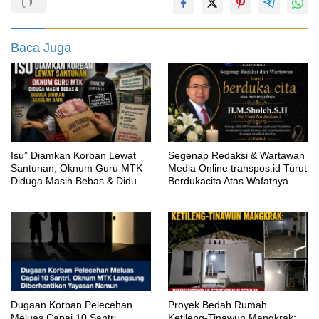
Baca Juga
‎Isu” Diamkan Korban Lewat
Segenap Redaksi & Wartawan
Santunan, Oknum Guru MTK
Media Online transpos.id Turut
Diduga Masih Bebas & Diduga
Berdukacita Atas Wafatnya
Dirikan Sekolah Baru
H.M.Sholeh.S.H
‎Dugaan Korban Pelecehan
Proyek Bedah Rumah
Meluas Capai 10 Santri,
Ketileng-Tinawun Mangkrak: