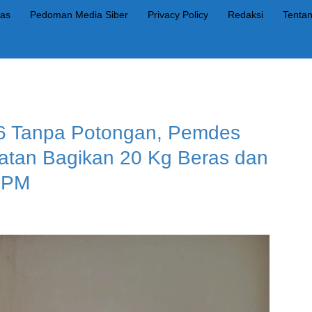
as
Pedoman Media Siber
Privacy Policy
Redaksi
Tenta
6 Tanpa Potongan, Pemdes
atan Bagikan 20 Kg Beras dan
 KPM