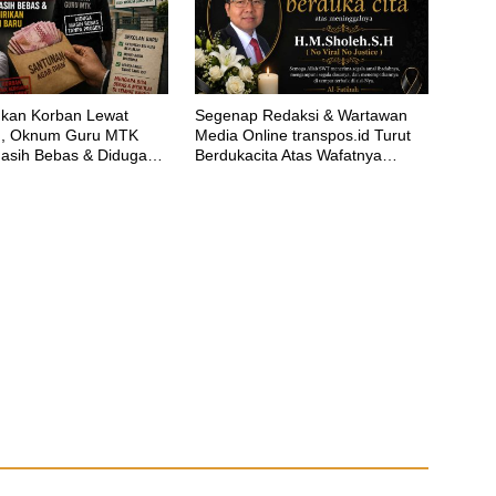
amkan Korban Lewat
Segenap Redaksi & Wartawan
n, Oknum Guru MTK
Media Online transpos.id Turut
asih Bebas & Diduga
Berdukacita Atas Wafatnya
ekolah Baru
H.M.Sholeh.S.H