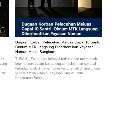
‎Dugaan Korban Pelecehan Meluas Capai 10 Santri,
Oknum MTK Langsung Diberhentikan Yayasan
Namun Masih Bungkam
tas
‎TUBAN – Fakta baru kembali terkuak dan menambah
 yang
keprihatinan dalam kasus dugaan pelecehan seksual
terhadap anak di bawah umur yang terjadi di lingkungan
: “NO
MTs Islamiyah Banin, Yayasan Sunnatunnur,
Kecamatan Senori….