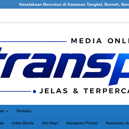
kaan Beruntun di Kawasan Tangkel, Burneh, Bangkalan: Melibatka
an
Redaksi
ab
Index Berita
Info Iklan
Kebijakan Privasi
Ketentuan da