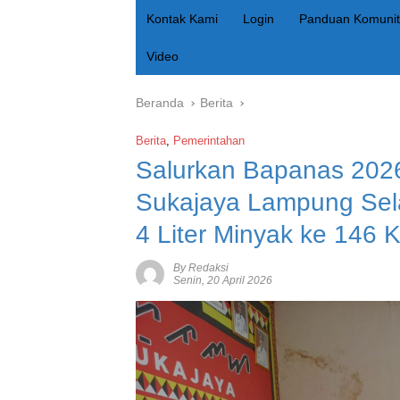
Kontak Kami
Login
Panduan Komunit
Video
Beranda
Berita
Berita
,
Pemerintahan
Salurkan Bapanas 202
Sukajaya Lampung Sel
4 Liter Minyak ke 146
By Redaksi
Senin, 20 April 2026