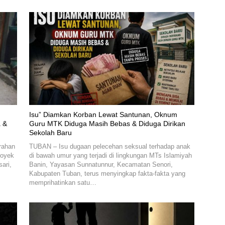
‎Isu” Diamkan Korban Lewat Santunan, Oknum
 &
Guru MTK Diduga Masih Bebas & Diduga Dirikan
Sekolah Baru
rahan
TUBAN – Isu dugaan pelecehan seksual terhadap anak
royek
di bawah umur yang terjadi di lingkungan MTs Islamiyah
ari,
Banin, Yayasan Sunnatunnur, Kecamatan Senori,
Kabupaten Tuban, terus menyingkap fakta-fakta yang
memprihatinkan satu…