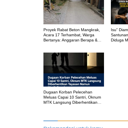
Proyek Rabat Beton Mangkrak,
‎Isu” Di
Acara 17 Terhambat, Warga
Santuna
Bertanya: Anggaran Berapa &
Diduga M
Kapan Selesai?
Dirikan S
‎Dugaan Korban Pelecehan
Meluas Capai 10 Santri, Oknum
MTK Langsung Diberhentikan
Yayasan Namun Masih Bungkam