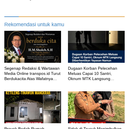
Terbengkalai Sebulan, CV
Padahal Galian Lain Masih
Adhira Bungkam Saat Ditegur
Berjalan?
Aturan
Rekomendasi untuk kamu
Segenap Redaksi & Wartawan
‎Dugaan Korban Pelecehan
Media Online transpos.id Turut
Meluas Capai 10 Santri,
Berdukacita Atas Wafatnya
Oknum MTK Langsung
H.M.Sholeh.S.H
Diberhentikan Yayasan Namun
Masih Bungkam
Proyek Bedah Rumah
‎Sidak di Trucuk Menimbulkan