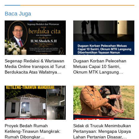
Baca Juga
Segenap Redaksi & Wartawan
‎Dugaan Korban Pelecehan
Media Online transpos.id Turut
Meluas Capai 10 Santri,
Berdukacita Atas Wafatnya
Oknum MTK Langsung
H.M.Sholeh.S.H
Diberhentikan Yayasan Namun
Masih Bungkam
Proyek Bedah Rumah
‎Sidak di Trucuk Menimbulkan
Ketileng-Tinawun Mangkrak:
Pertanyaan: Mengapa Upaya
Rumah Dibongkar
Lahan Pertanian Disasar,