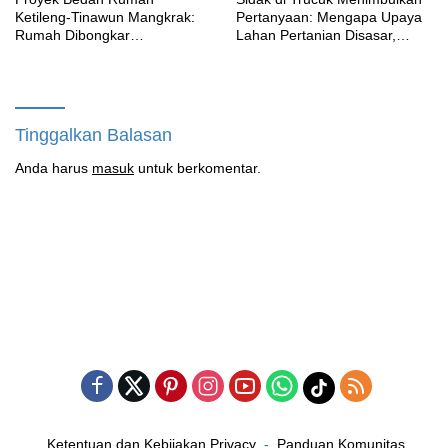
Ketileng-Tinawun Mangkrak:
Pertanyaan: Mengapa Upaya
Rumah Dibongkar
Lahan Pertanian Disasar,
Terbengkalai Sebulan, CV
Padahal Galian Lain Masih
Adhira Bungkam Saat Ditegur
Berjalan?
Aturan
Tinggalkan Balasan
Anda harus
masuk
untuk berkomentar.
Ketentuan dan Kebijakan Privacy
Panduan Komunitas