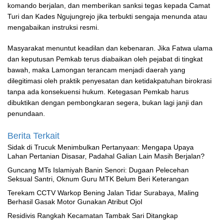
komando berjalan, dan memberikan sanksi tegas kepada Camat
Turi dan Kades Ngujungrejo jika terbukti sengaja menunda atau
mengabaikan instruksi resmi.
Masyarakat menuntut keadilan dan kebenaran. Jika Fatwa ulama
dan keputusan Pemkab terus diabaikan oleh pejabat di tingkat
bawah, maka Lamongan terancam menjadi daerah yang
dilegitimasi oleh praktik penyesatan dan ketidakpatuhan birokrasi
tanpa ada konsekuensi hukum. Ketegasan Pemkab harus
dibuktikan dengan pembongkaran segera, bukan lagi janji dan
penundaan.
Berita Terkait
‎Sidak di Trucuk Menimbulkan Pertanyaan: Mengapa Upaya
Lahan Pertanian Disasar, Padahal Galian Lain Masih Berjalan?
Guncang MTs Islamiyah Banin Senori: Dugaan Pelecehan
Seksual Santri, Oknum Guru MTK Belum Beri Keterangan
Terekam CCTV Warkop Bening Jalan Tidar Surabaya, Maling
Berhasil Gasak Motor Gunakan Atribut Ojol
Residivis Rangkah Kecamatan Tambak Sari Ditangkap