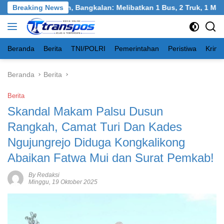
Langsung
kel, Burneh, Bangkalan: Melibatkan 1 Bus, 2 Truk, 1 Mobil, 1 S
Breaking News
ke
konten
Beranda
Berita
TNI/POLRI
Pemerintahan
Peristiwa
Krimi
Beranda
Berita
Berita
Skandal Makam Palsu Dusun
Rangkah, Camat Turi Dan Kades
Ngujungrejo Diduga Kongkalikong
Abaikan Fatwa Mui dan Surat Pemkab!
By Redaksi
Minggu, 19 Oktober 2025