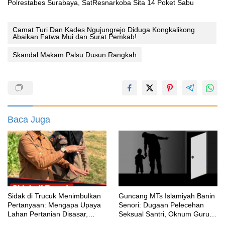
Polrestabes Surabaya, SatResnarkoba Sita 14 Poket Sabu
Camat Turi Dan Kades Ngujungrejo Diduga Kongkalikong
Abaikan Fatwa Mui dan Surat Pemkab!
Skandal Makam Palsu Dusun Rangkah
Baca Juga
‎Sidak di Trucuk Menimbulkan
Guncang MTs Islamiyah Banin
Pertanyaan: Mengapa Upaya
Senori: Dugaan Pelecehan
Lahan Pertanian Disasar,
Seksual Santri, Oknum Guru
Padahal Galian Lain Masih
MTK Belum Beri Keterangan