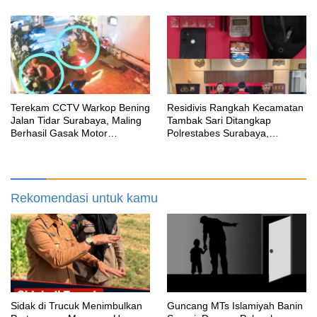
Berjalan?
Terekam CCTV Warkop Bening
Residivis Rangkah Kecamatan
Jalan Tidar Surabaya, Maling
Tambak Sari Ditangkap
Berhasil Gasak Motor
Polrestabes Surabaya,
Gunakan Atribut Ojol
SatResnarkoba Sita 14 Poket
Sabu
Rekomendasi untuk kamu
‎Sidak di Trucuk Menimbulkan
Guncang MTs Islamiyah Banin