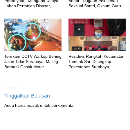
Pertanyaan: Mengapa Upaya
Senori: Dugaan Pelecehan
Lahan Pertanian Disasar,
Seksual Santri, Oknum Guru
Padahal Galian Lain Masih
MTK Belum Beri Keterangan
Berjalan?
Terekam CCTV Warkop Bening
Residivis Rangkah Kecamatan
Jalan Tidar Surabaya, Maling
Tambak Sari Ditangkap
Berhasil Gasak Motor
Polrestabes Surabaya,
Gunakan Atribut Ojol
SatResnarkoba Sita 14 Poket
Sabu
Tinggalkan Balasan
Anda harus
masuk
untuk berkomentar.