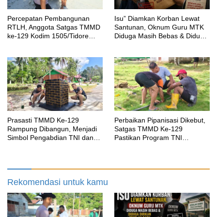
Percepatan Pembangunan
‎Isu” Diamkan Korban Lewat
RTLH, Anggota Satgas TMMD
Santunan, Oknum Guru MTK
ke-129 Kodim 1505/Tidore
Diduga Masih Bebas & Diduga
Turunkan Material Semen
Dirikan Sekolah Baru
Prasasti TMMD Ke-129
Perbaikan Pipanisasi Dikebut,
Rampung Dibangun, Menjadi
Satgas TMMD Ke-129
Simbol Pengabdian TNI dan
Pastikan Program TNI
Kenangan Abadi untuk
Manunggal Air Bersih Segera
Kampung Sesor
Dinikmati Warga Kampung
Sesor
Rekomendasi untuk kamu