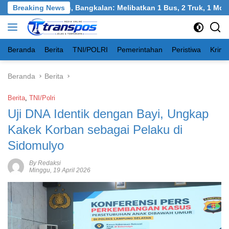
Langsung
gkel, Burneh, Bangkalan: Melibatkan 1 Bus, 2 Truk, 1 Mobil, 1 
Breaking News
ke
konten
Beranda
Berita
TNI/POLRI
Pemerintahan
Peristiwa
Krimi
Beranda
Berita
Berita
,
TNI/Polri
Uji DNA Identik dengan Bayi, Ungkap
Kakek Korban sebagai Pelaku di
Sidomulyo
By Redaksi
Minggu, 19 April 2026