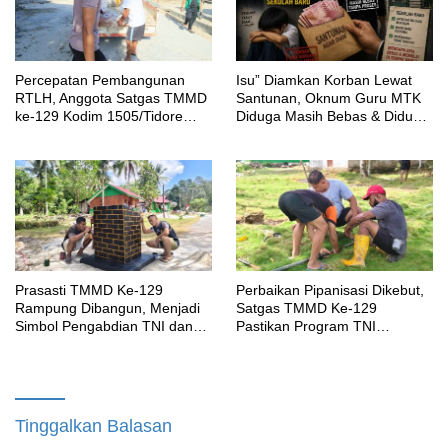
Percepatan Pembangunan
‎Isu” Diamkan Korban Lewat
RTLH, Anggota Satgas TMMD
Santunan, Oknum Guru MTK
ke-129 Kodim 1505/Tidore
Diduga Masih Bebas & Diduga
Turunkan Material Semen
Dirikan Sekolah Baru
Prasasti TMMD Ke-129
Perbaikan Pipanisasi Dikebut,
Rampung Dibangun, Menjadi
Satgas TMMD Ke-129
Simbol Pengabdian TNI dan
Pastikan Program TNI
Kenangan Abadi untuk
Manunggal Air Bersih Segera
Kampung Sesor
Dinikmati Warga Kampung
Sesor
Tinggalkan Balasan