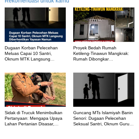
Rekomendasi untuk kamu
‎Dugaan Korban Pelecehan
Proyek Bedah Rumah
Meluas Capai 10 Santri,
Ketileng-Tinawun Mangkrak:
Oknum MTK Langsung
Rumah Dibongkar
Diberhentikan Yayasan Namun
Terbengkalai Sebulan, CV
Masih Bungkam
Adhira Bungkam Saat Ditegur
Aturan
‎Sidak di Trucuk Menimbulkan
Guncang MTs Islamiyah Banin
Pertanyaan: Mengapa Upaya
Senori: Dugaan Pelecehan
Lahan Pertanian Disasar,
Seksual Santri, Oknum Guru
Padahal Galian Lain Masih
MTK Belum Beri Keterangan
Berjalan?