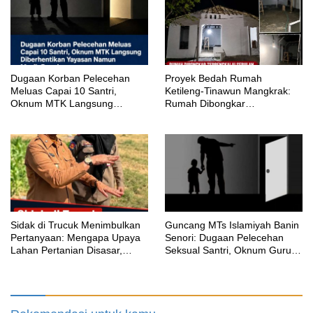
‎Dugaan Korban Pelecehan
Proyek Bedah Rumah
Meluas Capai 10 Santri,
Ketileng-Tinawun Mangkrak:
Oknum MTK Langsung
Rumah Dibongkar
Diberhentikan Yayasan Namun
Terbengkalai Sebulan, CV
Masih Bungkam
Adhira Bungkam Saat Ditegur
Aturan
‎Sidak di Trucuk Menimbulkan
Guncang MTs Islamiyah Banin
Pertanyaan: Mengapa Upaya
Senori: Dugaan Pelecehan
Lahan Pertanian Disasar,
Seksual Santri, Oknum Guru
Padahal Galian Lain Masih
MTK Belum Beri Keterangan
Berjalan?