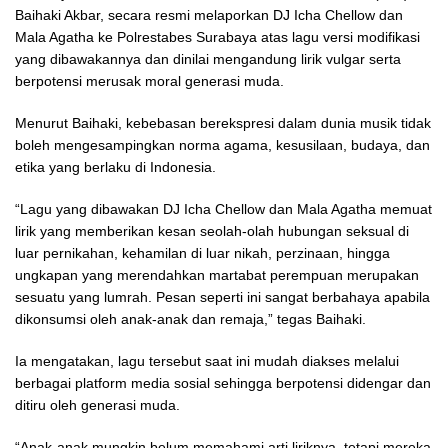
Baihaki Akbar, secara resmi melaporkan DJ Icha Chellow dan
Mala Agatha ke Polrestabes Surabaya atas lagu versi modifikasi
yang dibawakannya dan dinilai mengandung lirik vulgar serta
berpotensi merusak moral generasi muda.
Menurut Baihaki, kebebasan berekspresi dalam dunia musik tidak
boleh mengesampingkan norma agama, kesusilaan, budaya, dan
etika yang berlaku di Indonesia.
“Lagu yang dibawakan DJ Icha Chellow dan Mala Agatha memuat
lirik yang memberikan kesan seolah-olah hubungan seksual di
luar pernikahan, kehamilan di luar nikah, perzinaan, hingga
ungkapan yang merendahkan martabat perempuan merupakan
sesuatu yang lumrah. Pesan seperti ini sangat berbahaya apabila
dikonsumsi oleh anak-anak dan remaja,” tegas Baihaki.
Ia mengatakan, lagu tersebut saat ini mudah diakses melalui
berbagai platform media sosial sehingga berpotensi didengar dan
ditiru oleh generasi muda.
“Anak-anak mungkin belum memahami arti liriknya, tetapi mereka