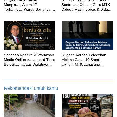
Proyek Rabat Beton
‎Isu” Diamkan Korban Lewat
Mangkrak, Acara 17
Santunan, Oknum Guru MTK
Terhambat, Warga Bertanya:
Diduga Masih Bebas & Diduga
Anggaran Berapa & Kapan
Dirikan Sekolah Baru
Selesai?
Segenap Redaksi & Wartawan
‎Dugaan Korban Pelecehan
Media Online transpos.id Turut
Meluas Capai 10 Santri,
Berdukacita Atas Wafatnya
Oknum MTK Langsung
H.M.Sholeh.S.H
Diberhentikan Yayasan Namun
Masih Bungkam
Rekomendasi untuk kamu