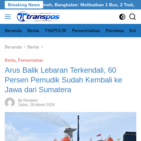
Langsung
 Tangkel, Burneh, Bangkalan: Melibatkan 1 Bus, 2 Truk, 1 Mobil,
Breaking News
ke
konten
Beranda
Berita
TNI/POLRI
Pemerintahan
Peristiwa
Krimi
Beranda
Berita
Berita
,
Pemerintahan
Arus Balik Lebaran Terkendali, 60
Persen Pemudik Sudah Kembali ke
Jawa dari Sumatera
By Redaksi
Sabtu, 28 Maret 2026