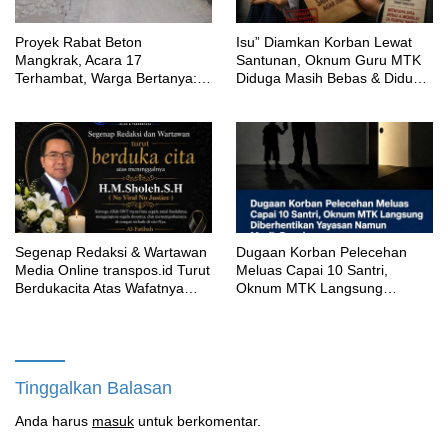
Proyek Rabat Beton
‎Isu” Diamkan Korban Lewat
Mangkrak, Acara 17
Santunan, Oknum Guru MTK
Terhambat, Warga Bertanya:
Diduga Masih Bebas & Diduga
Anggaran Berapa & Kapan
Dirikan Sekolah Baru
Selesai?
Segenap Redaksi & Wartawan
‎Dugaan Korban Pelecehan
Media Online transpos.id Turut
Meluas Capai 10 Santri,
Berdukacita Atas Wafatnya
Oknum MTK Langsung
H.M.Sholeh.S.H
Diberhentikan Yayasan Namun
Masih Bungkam
Tinggalkan Balasan
Anda harus
masuk
untuk berkomentar.