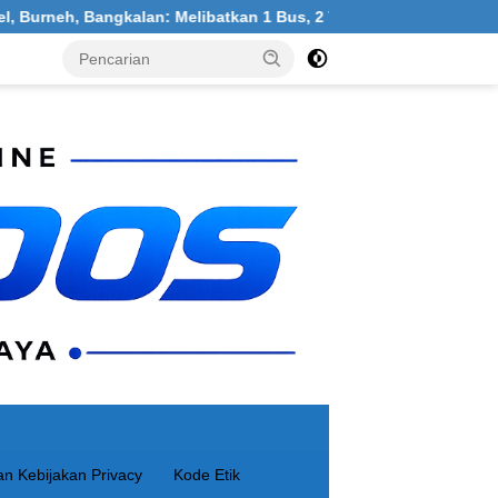
rneh, Bangkalan: Melibatkan 1 Bus, 2 Truk, 1 Mobil, 1 Sepeda M
n Kebijakan Privacy
Kode Etik