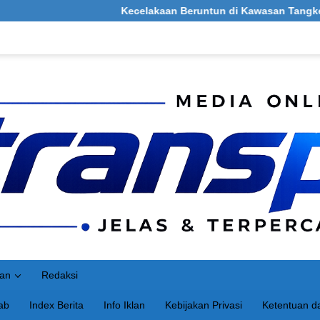
Kecelakaan Beruntun di Kawasan Tangkel, Bu
an
Redaksi
ab
Index Berita
Info Iklan
Kebijakan Privasi
Ketentuan da