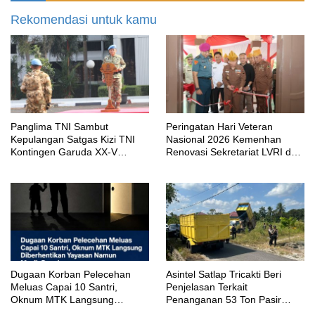
Rekomendasi untuk kamu
Panglima TNI Sambut
Peringatan Hari Veteran
Kepulangan Satgas Kizi TNI
Nasional 2026 Kemenhan
Kontingen Garuda XX-V
Renovasi Sekretariat LVRI dan
MONUSCO
Bedah Rumah Veteran di 19
Provinsi
‎Dugaan Korban Pelecehan
Asintel Satlap Tricakti Beri
Meluas Capai 10 Santri,
Penjelasan Terkait
Oknum MTK Langsung
Penanganan 53 Ton Pasir
Diberhentikan Yayasan Namun
Timah di Air Merbau