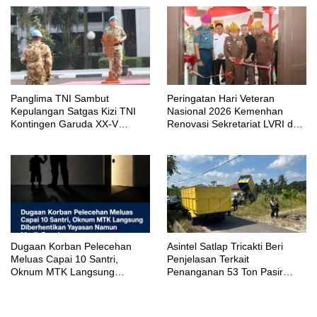
Panglima TNI Sambut
Peringatan Hari Veteran
Kepulangan Satgas Kizi TNI
Nasional 2026 Kemenhan
Kontingen Garuda XX-V
Renovasi Sekretariat LVRI dan
MONUSCO
Bedah Rumah Veteran di 19
Provinsi
‎Dugaan Korban Pelecehan
Asintel Satlap Tricakti Beri
Meluas Capai 10 Santri,
Penjelasan Terkait
Oknum MTK Langsung
Penanganan 53 Ton Pasir
Diberhentikan Yayasan Namun
Timah di Air Merbau
Masih Bungkam