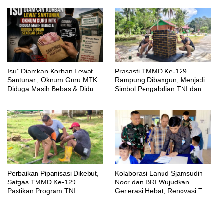
‎Isu” Diamkan Korban Lewat
Prasasti TMMD Ke-129
Santunan, Oknum Guru MTK
Rampung Dibangun, Menjadi
Diduga Masih Bebas & Diduga
Simbol Pengabdian TNI dan
Dirikan Sekolah Baru
Kenangan Abadi untuk
Kampung Sesor
Perbaikan Pipanisasi Dikebut,
Kolaborasi Lanud Sjamsudin
Satgas TMMD Ke-129
Noor dan BRI Wujudkan
Pastikan Program TNI
Generasi Hebat, Renovasi TK
Manunggal Air Bersih Segera
Angkasa 2 Hadirkan Harapan
Dinikmati Warga Kampung
bagi Masa Depan Anak
Sesor