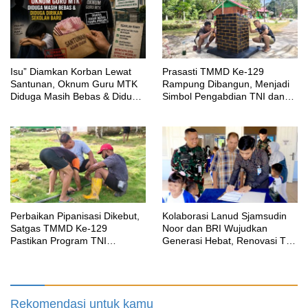
‎Isu” Diamkan Korban Lewat
Prasasti TMMD Ke-129
Santunan, Oknum Guru MTK
Rampung Dibangun, Menjadi
Diduga Masih Bebas & Diduga
Simbol Pengabdian TNI dan
Dirikan Sekolah Baru
Kenangan Abadi untuk
Kampung Sesor
Perbaikan Pipanisasi Dikebut,
Kolaborasi Lanud Sjamsudin
Satgas TMMD Ke-129
Noor dan BRI Wujudkan
Pastikan Program TNI
Generasi Hebat, Renovasi TK
Manunggal Air Bersih Segera
Angkasa 2 Hadirkan Harapan
Dinikmati Warga Kampung
bagi Masa Depan Anak
Sesor
Rekomendasi untuk kamu