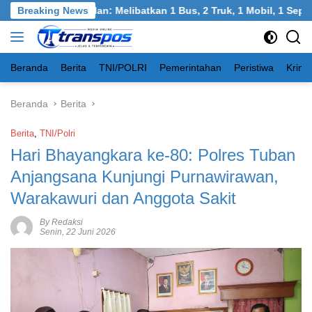
Langsung
rneh, Bangkalan: Melibatkan 1 Bus, 2 Truk, 1 Mobil, 1 Sepeda M
Breaking News
ke
konten
Beranda
Berita
TNI/POLRI
Pemerintahan
Peristiwa
Krimi
Beranda
Berita
Berita
,
TNI/Polri
Hari Bhayangkara ke-80: Polres Tuban
Anjangsana Kunjungi Purnawirawan,
Warakawuri dan Anggota Sakit
By Redaksi
Senin, 22 Juni 2026