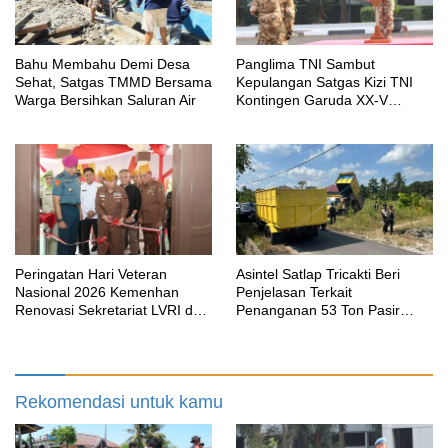
Bahu Membahu Demi Desa
Panglima TNI Sambut
Sehat, Satgas TMMD Bersama
Kepulangan Satgas Kizi TNI
Warga Bersihkan Saluran Air
Kontingen Garuda XX-V
MONUSCO
Peringatan Hari Veteran
Asintel Satlap Tricakti Beri
Nasional 2026 Kemenhan
Penjelasan Terkait
Renovasi Sekretariat LVRI dan
Penanganan 53 Ton Pasir
Bedah Rumah Veteran di 19
Timah di Air Merbau
Provinsi
Rekomendasi untuk kamu