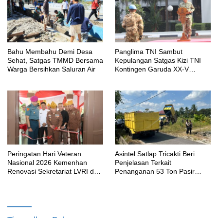
Bahu Membahu Demi Desa
Panglima TNI Sambut
Sehat, Satgas TMMD Bersama
Kepulangan Satgas Kizi TNI
Warga Bersihkan Saluran Air
Kontingen Garuda XX-V
MONUSCO
Peringatan Hari Veteran
Asintel Satlap Tricakti Beri
Nasional 2026 Kemenhan
Penjelasan Terkait
Renovasi Sekretariat LVRI dan
Penanganan 53 Ton Pasir
Bedah Rumah Veteran di 19
Timah di Air Merbau
Provinsi