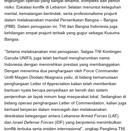
lingkungan operasi yang sangat dinamis, kompleks dan penuh
risiko. Eskalasi konflik di Lebanon Selatan menuntut keteguhan
mental, kematangan bertindak, serta profesionalisme prajurit
dalam melaksanakan mandat Perserikatan Bangsa – Bangsa
(PBB). Dalam penugasan ini, TNI dan Bangsa Indonesia juga
kehilangan empat prajurit terbaik yang gugur sebagai Kusuma
Bangsa.
“Selama melaksanakan misi penugasan, Satgas TNI Kontingen
Garuda UNIFIL juga telah berhasil mengharumkan nama
Indonesia dengan menorehkan prestasi yang membanggakan.
Dengan menerima dua penghargaan oleh
Force Commander
Unifil Mayjen Diodato Abagnara yaitu, di bidang kemanusiaan
penghargaan Letter of Appreciation kalian telah memberikan
bantuan nyata berupa penyediaan air bersih dan sistem
penjernihan air layak minum bagi masyarakat lokal. Sedangkan di
bidang operasi penghargaan Letter of Commendation, kalian juga
berhasil berperan dalam mencegah dan melaksanakan
deeskalasi ketegangan antara
Lebanese Armed Forces
(LAF)
dan
Israel Defense Forces
(IDF) yang berpotensi menimbulkan
konflik terbuka serta insiden internasional”, ungkap Panglima TNI.