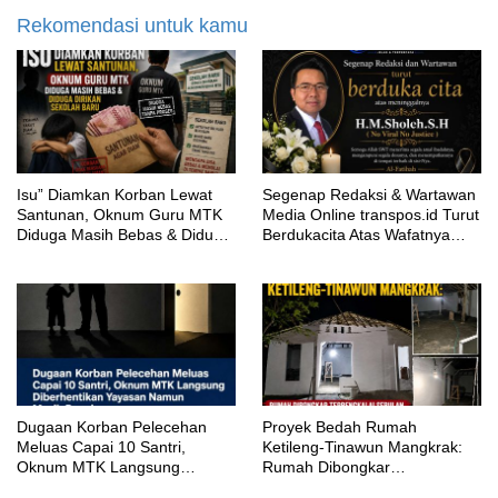
Rekomendasi untuk kamu
‎Isu” Diamkan Korban Lewat
Segenap Redaksi & Wartawan
Santunan, Oknum Guru MTK
Media Online transpos.id Turut
Diduga Masih Bebas & Diduga
Berdukacita Atas Wafatnya
Dirikan Sekolah Baru
H.M.Sholeh.S.H
‎Dugaan Korban Pelecehan
Proyek Bedah Rumah
Meluas Capai 10 Santri,
Ketileng-Tinawun Mangkrak:
Oknum MTK Langsung
Rumah Dibongkar
Diberhentikan Yayasan Namun
Terbengkalai Sebulan, CV