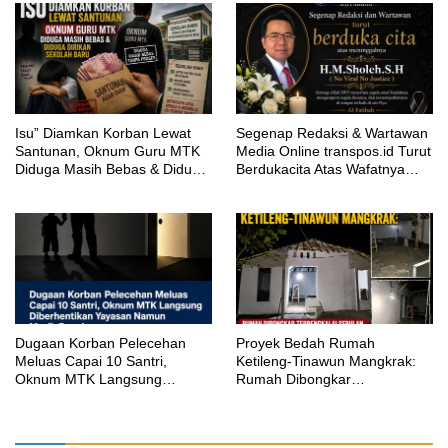
‎Isu” Diamkan Korban Lewat
Segenap Redaksi & Wartawan
Santunan, Oknum Guru MTK
Media Online transpos.id Turut
Diduga Masih Bebas & Diduga
Berdukacita Atas Wafatnya
Dirikan Sekolah Baru
H.M.Sholeh.S.H
‎Dugaan Korban Pelecehan
Proyek Bedah Rumah
Meluas Capai 10 Santri,
Ketileng-Tinawun Mangkrak:
Oknum MTK Langsung
Rumah Dibongkar
Diberhentikan Yayasan Namun
Terbengkalai Sebulan, CV
Masih Bungkam
Adhira Bungkam Saat Ditegur
Aturan