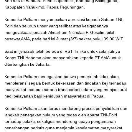
Seri 923 di Bandara Perintis Ipdeheik, Kampung Balinggama,
Kabupaten Yahukimo, Papua Pegunungan.
Kemenko Polkam menyampaikan apresiasi kepada Satuan TNI,
Polri dan seluruh unsur yang terlibat atas kesigapannya
mengevakuasi jenazah Almarhum Nicholas F. Goselin, pilot
pesawat AMA, pada hari ini Jumat (3/7) sekitar pukul 09.00 WIT.
Saat ini jenazah telah berada di RST Timika untuk selanjutnya
Koops TNI Habema akan menyerahkan kepada PT AMA untuk
diterbangkan ke Jakarta.
Kemenko Polkam menegaskan bahwa pemerintah tidak akan
menoleransi segala bentuk kekerasan dan tindakan keji terhadap
masyarakat maupun sarana transportasi udara yang menjadi urat
nadi pelayanan bagi kehidupan masyarakat di Papua.
Kemenko Polkam akan terus mendorong proses penyelidikan dan
langkah penegakan hukum yang tegas oleh aparat TNI-Polri
terhadap pelaku, sekaligus mendorong upaya pengamanan
penerbangan perintis guna menjamin keselamatan masyarakat