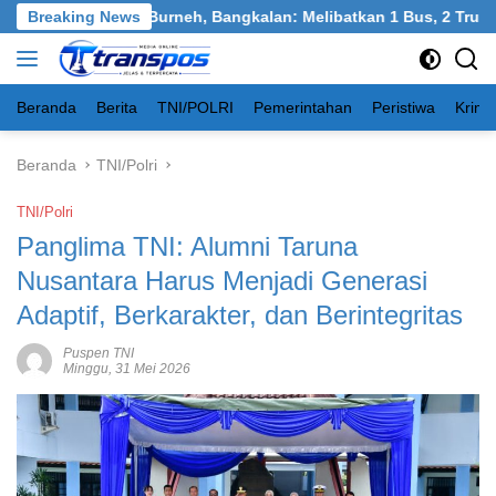
Langsung
san Tangkel, Burneh, Bangkalan: Melibatkan 1 Bus, 2 Truk, 1 Mob
Breaking News
ke
konten
Beranda
Berita
TNI/POLRI
Pemerintahan
Peristiwa
Krimi
Beranda
TNI/Polri
TNI/Polri
Panglima TNI: Alumni Taruna
Nusantara Harus Menjadi Generasi
Adaptif, Berkarakter, dan Berintegritas
Puspen TNI
Minggu, 31 Mei 2026