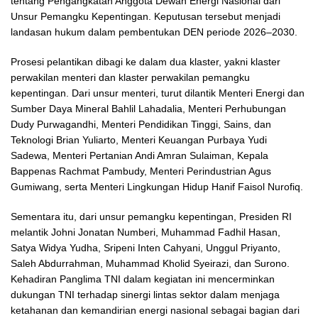
tentang Pengangkatan Anggota Dewan Energi Nasional dari
Unsur Pemangku Kepentingan. Keputusan tersebut menjadi
landasan hukum dalam pembentukan DEN periode 2026–2030.
Prosesi pelantikan dibagi ke dalam dua klaster, yakni klaster
perwakilan menteri dan klaster perwakilan pemangku
kepentingan. Dari unsur menteri, turut dilantik Menteri Energi dan
Sumber Daya Mineral Bahlil Lahadalia, Menteri Perhubungan
Dudy Purwagandhi, Menteri Pendidikan Tinggi, Sains, dan
Teknologi Brian Yuliarto, Menteri Keuangan Purbaya Yudi
Sadewa, Menteri Pertanian Andi Amran Sulaiman, Kepala
Bappenas Rachmat Pambudy, Menteri Perindustrian Agus
Gumiwang, serta Menteri Lingkungan Hidup Hanif Faisol Nurofiq.
Sementara itu, dari unsur pemangku kepentingan, Presiden RI
melantik Johni Jonatan Numberi, Muhammad Fadhil Hasan,
Satya Widya Yudha, Sripeni Inten Cahyani, Unggul Priyanto,
Saleh Abdurrahman, Muhammad Kholid Syeirazi, dan Surono.
Kehadiran Panglima TNI dalam kegiatan ini mencerminkan
dukungan TNI terhadap sinergi lintas sektor dalam menjaga
ketahanan dan kemandirian energi nasional sebagai bagian dari