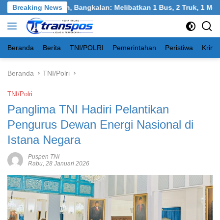
Langsung
ngkel, Burneh, Bangkalan: Melibatkan 1 Bus, 2 Truk, 1 Mobil, 1
Breaking News
ke
konten
Beranda
Berita
TNI/POLRI
Pemerintahan
Peristiwa
Krimi
Beranda
TNI/Polri
TNI/Polri
Panglima TNI Hadiri Pelantikan
Pengurus Dewan Energi Nasional di
Istana Negara
Puspen TNI
Rabu, 28 Januari 2026