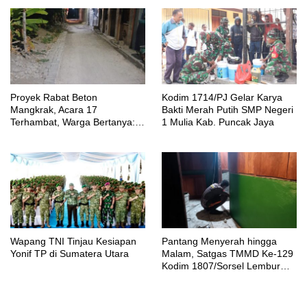
Proyek Rabat Beton
Kodim 1714/PJ Gelar Karya
Mangkrak, Acara 17
Bakti Merah Putih SMP Negeri
Terhambat, Warga Bertanya:
1 Mulia Kab. Puncak Jaya
Anggaran Berapa & Kapan
Selesai?
Wapang TNI Tinjau Kesiapan
Pantang Menyerah hingga
Yonif TP di Sumatera Utara
Malam, Satgas TMMD Ke-129
Kodim 1807/Sorsel Lembur
Finishing Rumah Type 36
untuk Warga Kampung Sesor