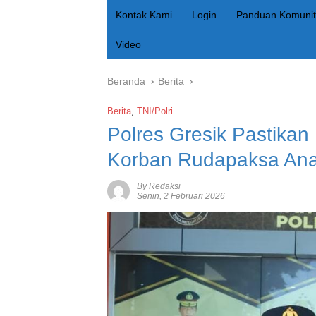
Kontak Kami
Login
Panduan Komunit
Video
Beranda
Berita
Berita
,
TNI/Polri
Polres Gresik Pastikan
Korban Rudapaksa An
By Redaksi
Senin, 2 Februari 2026