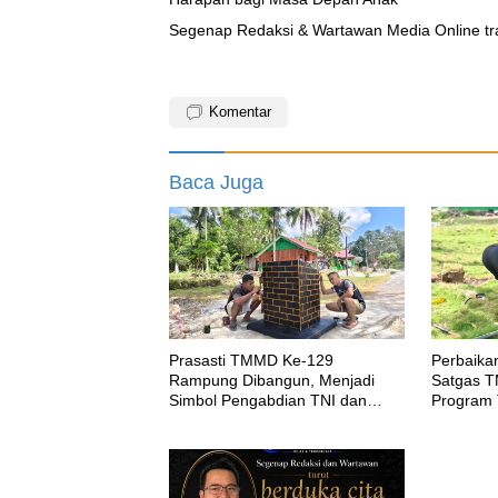
Segenap Redaksi & Wartawan Media Online tra
Komentar
Baca Juga
Prasasti TMMD Ke-129
Perbaikan
Rampung Dibangun, Menjadi
Satgas T
Simbol Pengabdian TNI dan
Program 
Kenangan Abadi untuk Kampung
Bersih S
Sesor
Kampung