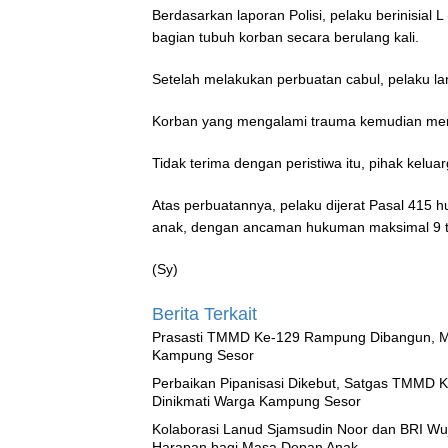
Berdasarkan laporan Polisi, pelaku berinisia
bagian tubuh korban secara berulang kali.
Setelah melakukan perbuatan cabul, pelaku la
Korban yang mengalami trauma kemudian menc
Tidak terima dengan peristiwa itu, pihak kelu
Atas perbuatannya, pelaku dijerat Pasal 415 
anak, dengan ancaman hukuman maksimal 9 t
(Sy)
Berita Terkait
Prasasti TMMD Ke-129 Rampung Dibangun, Me
Kampung Sesor
Perbaikan Pipanisasi Dikebut, Satgas TMMD K
Dinikmati Warga Kampung Sesor
Kolaborasi Lanud Sjamsudin Noor dan BRI Wu
Harapan bagi Masa Depan Anak