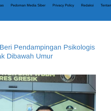
as
Pedoman Media Siber
Privacy Policy
Redaksi
Tenta
 Beri Pendampingan Psikologis
ak Dibawah Umur