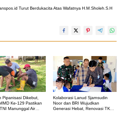
nspos.id Turut Berdukacita Atas Wafatnya H.M.Sholeh.S.H
 Pipanisasi Dikebut,
Kolaborasi Lanud Sjamsudin
MMD Ke-129 Pastikan
Noor dan BRI Wujudkan
TNI Manunggal Air
Generasi Hebat, Renovasi TK
egera Dinikmati Warga
Angkasa 2 Hadirkan Harapan
 Sesor
bagi Masa Depan Anak