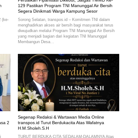
Perbaikan Pipanisasi Dikebut, Satgas TMMD Ke-
n
129 Pastikan Program TNI Manunggal Air Bersih
Segera Dinikmati Warga Kampung Sesor
 (ke-
Sorong Selatan, transpos.id – Komitmen TNI dalam
menghadirkan akses air bersih bagi masyarakat terus
diwujudkan melalui Program TNI Manunggal Air Bersih
yang menjadi bagian dari kegiatan TNI Manunggal
Membangun Desa…
Segenap Redaksi & Wartawan Media Online
asa 2
transpos.id Turut Berdukacita Atas Wafatnya
H.M.Sholeh.S.H
i
TURUT BERDUKA CITA SEDALAM-DALAMNYA Atas