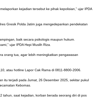
melaporkan kejadian tersebut ke pihak kepolisian,” ujar IPDA
lres Gresik Polda Jatim juga mengedepankan pendekatan
mpingan, baik secara psikologis maupun hukum.
kami,” ujar IPDA Hepi Muslih Riza.
ra orang tua, agar lebih meningkatkan pengawasan
110, atau hotline Lapor Cak Rama di 0811-8800-2006.
n itu terjadi pada Jumat, 26 Desember 2025, sekitar pukul
 Kecamatan Kebomas.
ahun, saat kejadian, korban berada seorang diri di pos