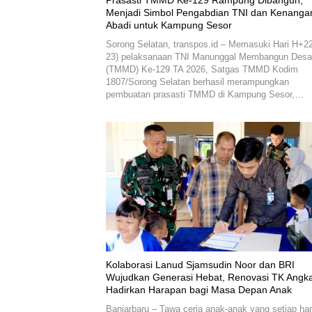
Prasasti TMMD Ke-129 Rampung Dibangun,
Menjadi Simbol Pengabdian TNI dan Kenanga
Abadi untuk Kampung Sesor
Sorong Selatan, transpos.id – Memasuki Hari H+22
23) pelaksanaan TNI Manunggal Membangun Desa
(TMMD) Ke-129 TA 2026, Satgas TMMD Kodim
1807/Sorong Selatan berhasil merampungkan
pembuatan prasasti TMMD di Kampung Sesor,…
Kolaborasi Lanud Sjamsudin Noor dan BRI
Wujudkan Generasi Hebat, Renovasi TK Angk
Hadirkan Harapan bagi Masa Depan Anak
Banjarbaru – Tawa ceria anak-anak yang setiap har