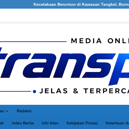
Kecelakaan Beruntun di Kawasan Tangkel, Burneh, Bangkalan: Mel
an
Redaksi
ab
Index Berita
Info Iklan
Kebijakan Privasi
Ketentuan da