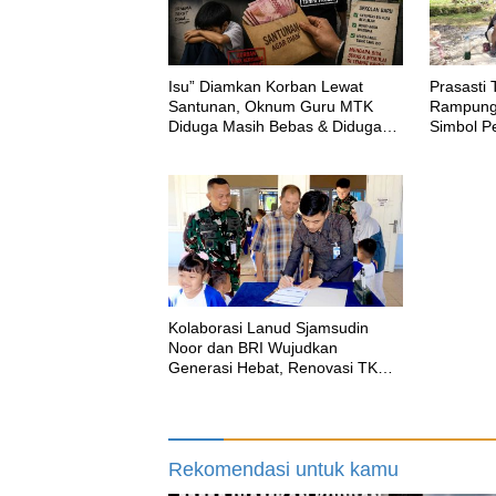
‎Isu” Diamkan Korban Lewat
Prasasti
Santunan, Oknum Guru MTK
Rampung 
Diduga Masih Bebas & Diduga
Simbol P
Dirikan Sekolah Baru
Kenangan
Sesor
Kolaborasi Lanud Sjamsudin
Noor dan BRI Wujudkan
Generasi Hebat, Renovasi TK
Angkasa 2 Hadirkan Harapan
bagi Masa Depan Anak
Rekomendasi untuk kamu