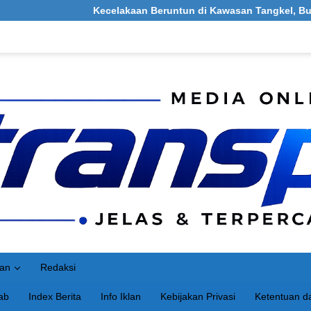
Kecelakaan Beruntun di Kawasan Tangkel, Burneh, Bangkalan: 
an
Redaksi
ab
Index Berita
Info Iklan
Kebijakan Privasi
Ketentuan da