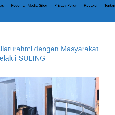
as
Pedoman Media Siber
Privacy Policy
Redaksi
Tenta
Silaturahmi dengan Masyarakat
elalui SULING