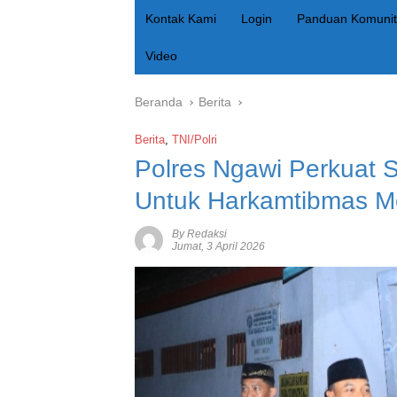
Kontak Kami
Login
Panduan Komunit
Video
Beranda
Berita
Berita
,
TNI/Polri
Polres Ngawi Perkuat 
Untuk Harkamtibmas M
By Redaksi
Jumat, 3 April 2026