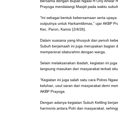
Bersama dengan Bupati Ngawi H Ony Anwar Ha
Prayoga mendatangi Masjid pada waktu subuh
“Ini sebagai bentuk kebersamaan serta upaya 
outputnya untuk Harkamtibmas,” ujar AKBP Pra
Kec. Paron, Kamis (2/4/26).
Dalam suasana yang khusyuk dan penuh keb
Subuh berjamaah ini juga merupakan bagian 
mempererat silaturahmi dengan warga.
Selain melaksanakan ibadah, kegiatan ini jug
langsung masukan dari masyarakat terkait si
“Kegiatan ini juga salah satu cara Polres Ng
keluhan, usul saran dari masyarakat demi menin
AKBP Prayoga.
Dengan adanya kegiatan Subuh Keliling berjam
harmonis antara Polri dan masyarakat, sehing