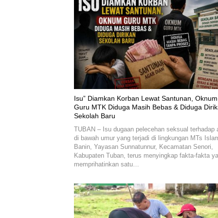
‎Isu” Diamkan Korban Lewat Santunan, Oknum
Guru MTK Diduga Masih Bebas & Diduga Diri
Sekolah Baru
TUBAN – Isu dugaan pelecehan seksual terhadap 
di bawah umur yang terjadi di lingkungan MTs Isla
Banin, Yayasan Sunnatunnur, Kecamatan Senori,
Kabupaten Tuban, terus menyingkap fakta-fakta y
memprihatinkan satu…