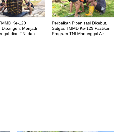
 TMMD Ke-129
Perbaikan Pipanisasi Dikebut,
Dibangun, Menjadi
Satgas TMMD Ke-129 Pastikan
engabdian TNI dan
Program TNI Manunggal Air
 Abadi untuk Kampung
Bersih Segera Dinikmati Warga
Kampung Sesor