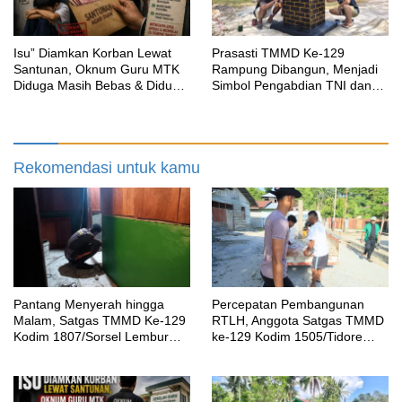
‎Isu” Diamkan Korban Lewat
Prasasti TMMD Ke-129
Santunan, Oknum Guru MTK
Rampung Dibangun, Menjadi
Diduga Masih Bebas & Diduga
Simbol Pengabdian TNI dan
Dirikan Sekolah Baru
Kenangan Abadi untuk
Kampung Sesor
Rekomendasi untuk kamu
Pantang Menyerah hingga
Percepatan Pembangunan
Malam, Satgas TMMD Ke-129
RTLH, Anggota Satgas TMMD
Kodim 1807/Sorsel Lembur
ke-129 Kodim 1505/Tidore
Finishing Rumah Type 36
Turunkan Material Semen
untuk Warga Kampung Sesor