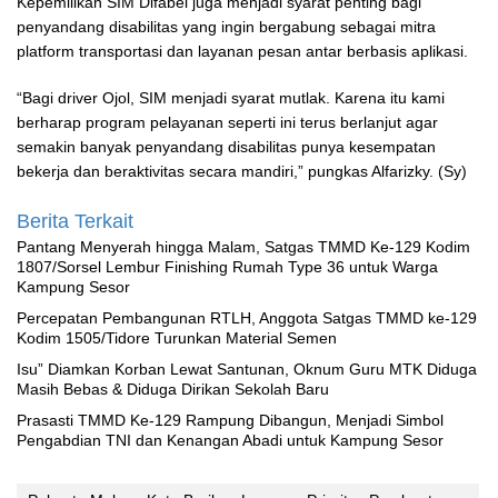
Kepemilikan SIM Difabel juga menjadi syarat penting bagi
penyandang disabilitas yang ingin bergabung sebagai mitra
platform transportasi dan layanan pesan antar berbasis aplikasi.
“Bagi driver Ojol, SIM menjadi syarat mutlak. Karena itu kami
berharap program pelayanan seperti ini terus berlanjut agar
semakin banyak penyandang disabilitas punya kesempatan
bekerja dan beraktivitas secara mandiri,” pungkas Alfarizky. (Sy)
Berita Terkait
Pantang Menyerah hingga Malam, Satgas TMMD Ke-129 Kodim
1807/Sorsel Lembur Finishing Rumah Type 36 untuk Warga
Kampung Sesor
Percepatan Pembangunan RTLH, Anggota Satgas TMMD ke-129
Kodim 1505/Tidore Turunkan Material Semen
‎Isu” Diamkan Korban Lewat Santunan, Oknum Guru MTK Diduga
Masih Bebas & Diduga Dirikan Sekolah Baru
Prasasti TMMD Ke-129 Rampung Dibangun, Menjadi Simbol
Pengabdian TNI dan Kenangan Abadi untuk Kampung Sesor