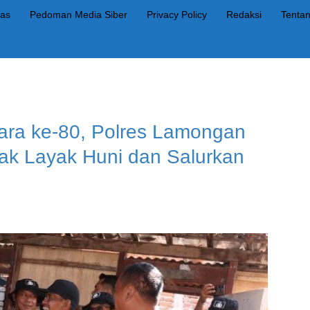
as
Pedoman Media Siber
Privacy Policy
Redaksi
Tenta
ara ke-80, Polres Lamongan
k Layak Huni dan Salurkan