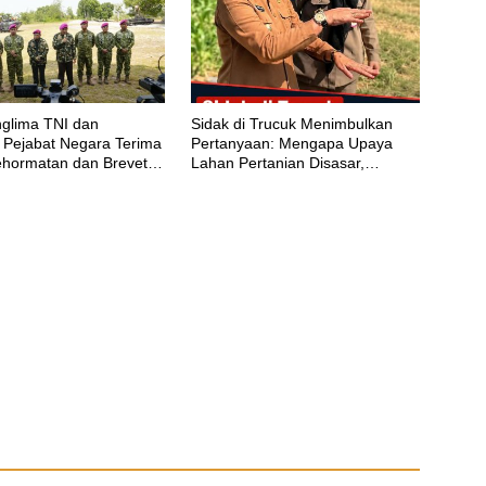
nglima TNI dan
‎Sidak di Trucuk Menimbulkan
 Pejabat Negara Terima
Pertanyaan: Mengapa Upaya
hormatan dan Brevet
Lahan Pertanian Disasar,
inir
Padahal Galian Lain Masih
Berjalan?