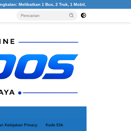
kan 1 Bus, 2 Truk, 1 Mobil, 1 Sepeda Motor
Warga Klampi
n Kebijakan Privacy
Kode Etik