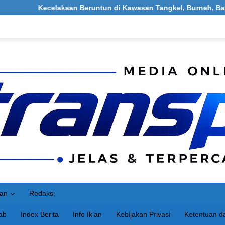
lakaan Beruntun di Kawasan Tangkel, Burneh, Bangkalan: Melibat
an
Redaksi
ab
Index Berita
Info Iklan
Kebijakan Privasi
Ketentuan da