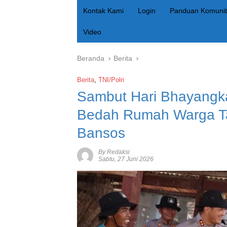
Kontak Kami
Login
Panduan Komunit
Video
Beranda
Berita
Berita
,
TNI/Polri
Sambut Hari Bhayangk
Bedah Rumah Warga Ta
Bansos
By Redaksi
Sabtu, 27 Juni 2026