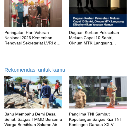
Peringatan Hari Veteran
‎Dugaan Korban Pelecehan
Nasional 2026 Kemenhan
Meluas Capai 10 Santri,
Renovasi Sekretariat LVRI dan
Oknum MTK Langsung
Bedah Rumah Veteran di 19
Diberhentikan Yayasan Namun
Provinsi
Masih Bungkam
Rekomendasi untuk kamu
Bahu Membahu Demi Desa
Panglima TNI Sambut
Sehat, Satgas TMMD Bersama
Kepulangan Satgas Kizi TNI
Warga Bersihkan Saluran Air
Kontingen Garuda XX-V
MONUSCO