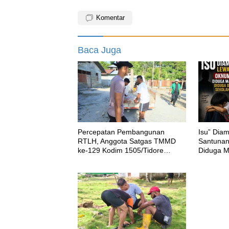
Komentar
Baca Juga
Percepatan Pembangunan
‎Isu” Di
RTLH, Anggota Satgas TMMD
Santuna
ke-129 Kodim 1505/Tidore
Diduga M
Turunkan Material Semen
Dirikan S