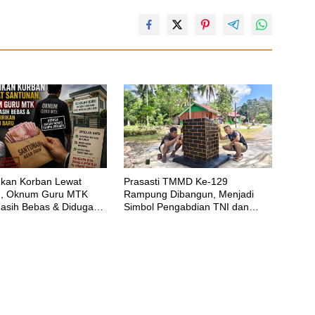
amkan Korban Lewat
Prasasti TMMD Ke-129
n, Oknum Guru MTK
Rampung Dibangun, Menjadi
asih Bebas & Diduga
Simbol Pengabdian TNI dan
ekolah Baru
Kenangan Abadi untuk Kampung
Sesor