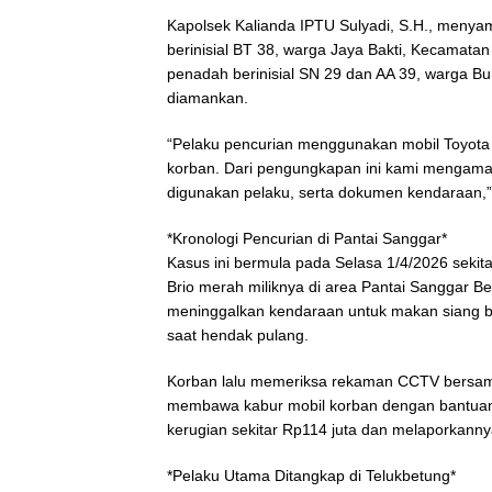
Kapolsek Kalianda IPTU Sulyadi, S.H., meny
berinisial BT 38, warga Jaya Bakti, Kecamata
penadah berinisial SN 29 dan AA 39, warga B
diamankan.
“Pelaku pencurian menggunakan mobil Toyota 
korban. Dari pengungkapan ini kami mengaman
digunakan pelaku, serta dokumen kendaraan,” 
*Kronologi Pencurian di Pantai Sanggar*
Kasus ini bermula pada Selasa 1/4/2026 seki
Brio merah miliknya di area Pantai Sanggar 
meninggalkan kendaraan untuk makan siang b
saat hendak pulang.
Korban lalu memeriksa rekaman CCTV bersama 
membawa kabur mobil korban dengan bantuan T
kerugian sekitar Rp114 juta dan melaporkanny
*Pelaku Utama Ditangkap di Telukbetung*