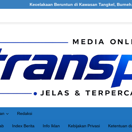
celakaan Beruntun di Kawasan Tangkel, Burneh, Bangkalan: Melib
an
Redaksi
ab
Index Berita
Info Iklan
Kebijakan Privasi
Ketentuan da