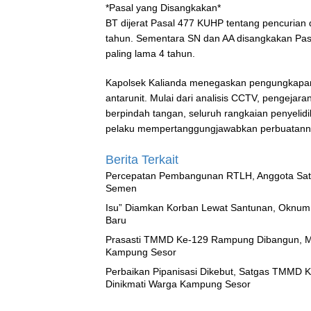
*Pasal yang Disangkakan*
BT dijerat Pasal 477 KUHP tentang pencurian
tahun. Sementara SN dan AA disangkakan Pa
paling lama 4 tahun.
Kapolsek Kalianda menegaskan pengungkapan i
antarunit. Mulai dari analisis CCTV, pengeja
berpindah tangan, seluruh rangkaian penyelidi
pelaku mempertanggungjawabkan perbuatann
Berita Terkait
Percepatan Pembangunan RTLH, Anggota Sat
Semen
‎Isu” Diamkan Korban Lewat Santunan, Oknum
Baru
Prasasti TMMD Ke-129 Rampung Dibangun, Me
Kampung Sesor
Perbaikan Pipanisasi Dikebut, Satgas TMMD K
Dinikmati Warga Kampung Sesor