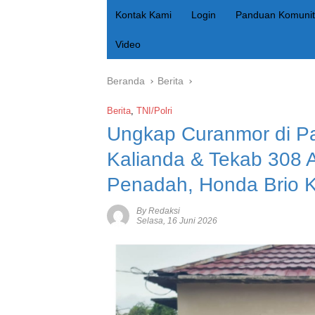
Kontak Kami
Login
Panduan Komunit
Video
Beranda
Berita
Berita
,
TNI/Polri
Ungkap Curanmor di Pa
Kalianda & Tekab 308 
Penadah, Honda Brio 
By Redaksi
Selasa, 16 Juni 2026