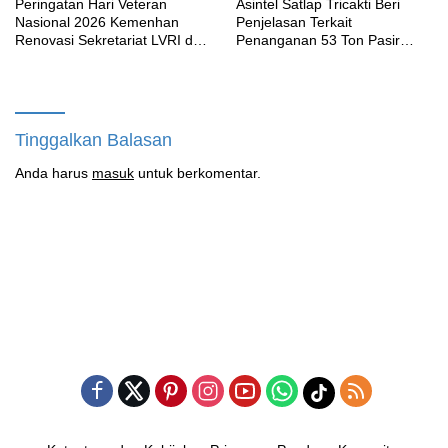
Peringatan Hari Veteran
Asintel Satlap Tricakti Beri
Nasional 2026 Kemenhan
Penjelasan Terkait
Renovasi Sekretariat LVRI dan
Penanganan 53 Ton Pasir
Bedah Rumah Veteran di 19
Timah di Air Merbau
Provinsi
Tinggalkan Balasan
Anda harus
masuk
untuk berkomentar.