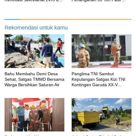
Bedah Rumah Veteran di 19
Timah di Air Merbau
Provinsi
Rekomendasi untuk kamu
Bahu Membahu Demi Desa
Panglima TNI Sambut
Sehat, Satgas TMMD Bersama
Kepulangan Satgas Kizi TNI
Warga Bersihkan Saluran Air
Kontingen Garuda XX-V
MONUSCO