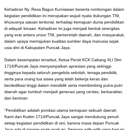
Kehadiran Ny. Resa Bagus Kurniawan beserta rombongan dalam
kegiatan pendidikan ini merupakan wujud nyata dukungan TNI,
khususnya satuan teritorial, terhadap kemajuan dunia pendidikan
di wilayah binaan. Kehadiran ini juga menjadi bentuk sinergitas
yang erat antara unsur TNI, pemerintah daerah, dan masyarakat,
dalam upaya memajukan kualitas sumber daya manusia sejak
usia dini di Kabupaten Puncak Jaya.
Dalam kesempatan tersebut, Ketua Persit KCK Cabang XLI Dim
1714/Puncak Jaya menyampaikan apresiasi yang setinggi-
tingginya kepada seluruh pengelola sekolah, tenaga pendidik,
serta para orang tua siswa yang telah bekerja keras dan
berdedikasi tinggi dalam mendidik serta membimbing putra-putri
daerah agar tumbuh menjadi generasi yang cerdas, berkarakter,
dan beriman.
“Pendidikan adalah pondasi utama kemajuan sebuah daerah.
Kami dari Kodim 1714/Puncak Jaya sangat mendukung penuh
setiap kegiatan pendidikan di sini, karena masa depan Puncak
Jaya ada di tangan anak-anak ini. Semoga adik-adik yang hari ini