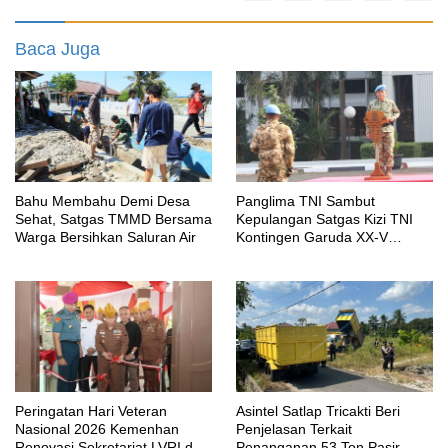
Baca Juga
Bahu Membahu Demi Desa
Panglima TNI Sambut
Sehat, Satgas TMMD Bersama
Kepulangan Satgas Kizi TNI
Warga Bersihkan Saluran Air
Kontingen Garuda XX-V
MONUSCO
Peringatan Hari Veteran
Asintel Satlap Tricakti Beri
Nasional 2026 Kemenhan
Penjelasan Terkait
Renovasi Sekretariat LVRI dan
Penanganan 53 Ton Pasir