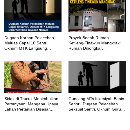
‎Dugaan Korban Pelecehan
Proyek Bedah Rumah
Meluas Capai 10 Santri,
Ketileng-Tinawun Mangkrak:
Oknum MTK Langsung
Rumah Dibongkar
Diberhentikan Yayasan Namun
Terbengkalai Sebulan, CV
Masih Bungkam
Adhira Bungkam Saat Ditegur
Aturan
‎Sidak di Trucuk Menimbulkan
Guncang MTs Islamiyah Banin
Pertanyaan: Mengapa Upaya
Senori: Dugaan Pelecehan
Lahan Pertanian Disasar,
Seksual Santri, Oknum Guru
Padahal Galian Lain Masih
MTK Belum Beri Keterangan
Berjalan?