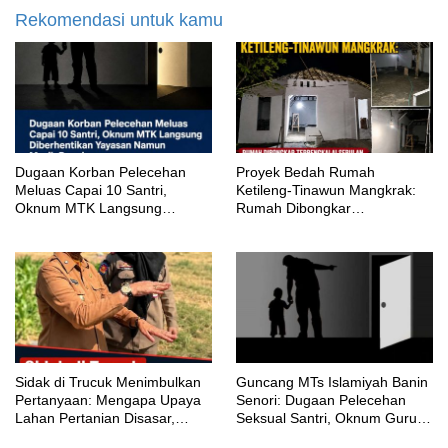
Rekomendasi untuk kamu
‎Dugaan Korban Pelecehan
Proyek Bedah Rumah
Meluas Capai 10 Santri,
Ketileng-Tinawun Mangkrak:
Oknum MTK Langsung
Rumah Dibongkar
Diberhentikan Yayasan Namun
Terbengkalai Sebulan, CV
Masih Bungkam
Adhira Bungkam Saat Ditegur
Aturan
‎Sidak di Trucuk Menimbulkan
Guncang MTs Islamiyah Banin
Pertanyaan: Mengapa Upaya
Senori: Dugaan Pelecehan
Lahan Pertanian Disasar,
Seksual Santri, Oknum Guru
Padahal Galian Lain Masih
MTK Belum Beri Keterangan