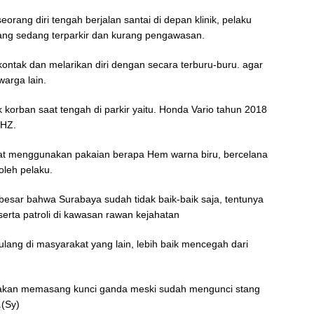
ng diri tengah berjalan santai di depan klinik, pelaku
ng sedang terparkir dan kurang pengawasan.
ntak dan melarikan diri dengan secara terburu-buru. agar
warga lain.
korban saat tengah di parkir yaitu. Honda Vario tahun 2018
 HZ.
ihat menggunakan pakaian berapa Hem warna biru, bercelana
oleh pelaku.
 besar bahwa Surabaya sudah tidak baik-baik saja, tentunya
erta patroli di kawasan rawan kejahatan
rulang di masyarakat yang lain, lebih baik mencegah dari
akan memasang kunci ganda meski sudah mengunci stang
.(Sy)