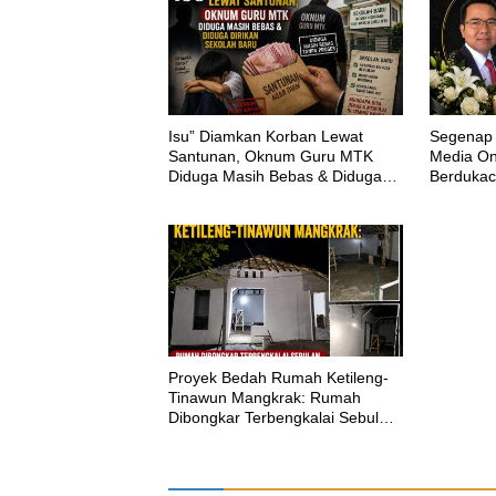
‎Isu” Diamkan Korban Lewat
Segenap 
Santunan, Oknum Guru MTK
Media Onl
Diduga Masih Bebas & Diduga
Berdukac
Dirikan Sekolah Baru
H.M.Shol
Proyek Bedah Rumah Ketileng-
Tinawun Mangkrak: Rumah
Dibongkar Terbengkalai Sebulan,
CV Adhira Bungkam Saat Ditegur
Aturan