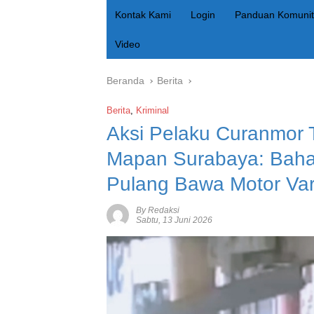
Kontak Kami
Login
Panduan Komunit
Video
Beranda
Berita
Berita
,
Kriminal
Aksi Pelaku Curanmor
Mapan Surabaya: Bahay
Pulang Bawa Motor Var
By Redaksi
Sabtu, 13 Juni 2026