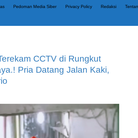
as
Pedoman Media Siber
Privacy Policy
Redaksi
Tenta
 Terekam CCTV di Rungkut
a.! Pria Datang Jalan Kaki,
io