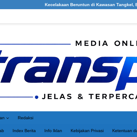
Kecelakaan Beruntun di Kawasan Tangkel, Burneh, Bangkalan
an
Redaksi
ab
Index Berita
Info Iklan
Kebijakan Privasi
Ketentuan da