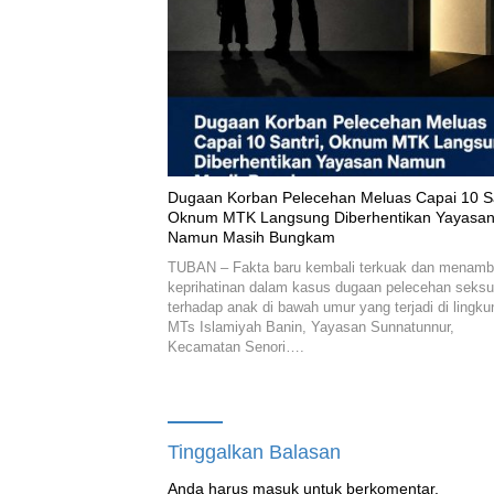
‎Dugaan Korban Pelecehan Meluas Capai 10 Sa
Oknum MTK Langsung Diberhentikan Yayasa
Namun Masih Bungkam
‎TUBAN – Fakta baru kembali terkuak dan menam
keprihatinan dalam kasus dugaan pelecehan seksu
terhadap anak di bawah umur yang terjadi di lingk
MTs Islamiyah Banin, Yayasan Sunnatunnur,
Kecamatan Senori….
Tinggalkan Balasan
Anda harus
masuk
untuk berkomentar.