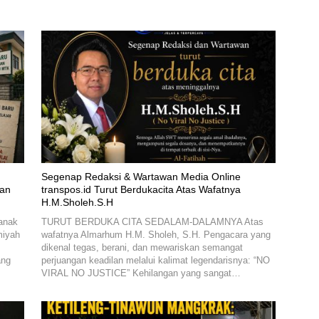
Segenap Redaksi & Wartawan Media Online
kan
transpos.id Turut Berdukacita Atas Wafatnya
H.M.Sholeh.S.H
anak
TURUT BERDUKA CITA SEDALAM-DALAMNYA Atas
miyah
wafatnya Almarhum H.M. Sholeh, S.H. Pengacara yang
dikenal tegas, berani, dan mewariskan semangat
ang
perjuangan keadilan melalui kalimat legendarisnya: “NO
VIRAL NO JUSTICE” Kehilangan yang sangat…