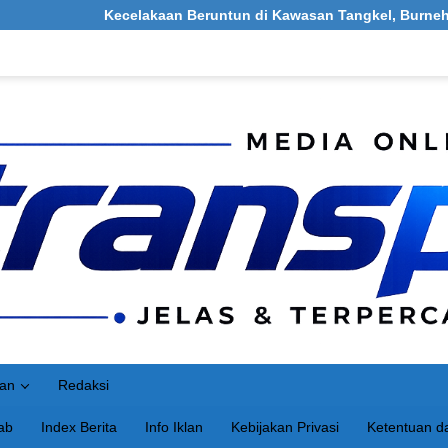
ecelakaan Beruntun di Kawasan Tangkel, Burneh, Bangkalan: Meli
an
Redaksi
ab
Index Berita
Info Iklan
Kebijakan Privasi
Ketentuan da