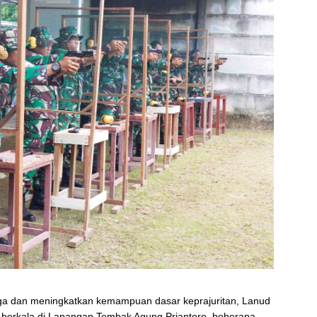
aga dan meningkatkan kemampuan dasar keprajuritan, Lanud
berkala di Lapangan Tembak Agung Priantoro, beberapa