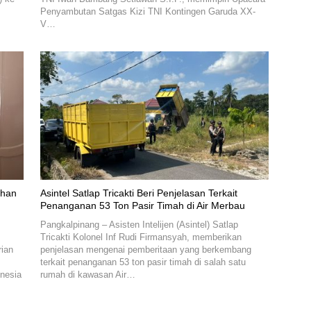
Penyambutan Satgas Kizi TNI Kontingen Garuda XX-
V…
nhan
Asintel Satlap Tricakti Beri Penjelasan Terkait
Penanganan 53 Ton Pasir Timah di Air Merbau
Pangkalpinang – Asisten Intelijen (Asintel) Satlap
Tricakti Kolonel Inf Rudi Firmansyah, memberikan
rian
penjelasan mengenai pemberitaan yang berkembang
terkait penanganan 53 ton pasir timah di salah satu
onesia
rumah di kawasan Air…