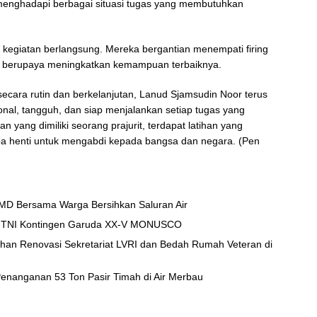
menghadapi berbagai situasi tugas yang membutuhkan
ng kegiatan berlangsung. Mereka bergantian menempati firing
us berupaya meningkatkan kemampuan terbaiknya.
ecara rutin dan berkelanjutan, Lanud Sjamsudin Noor terus
nal, tangguh, dan siap menjalankan setiap tugas yang
 yang dimiliki seorang prajurit, terdapat latihan yang
anpa henti untuk mengabdi kepada bangsa dan negara. (Pen
D Bersama Warga Bersihkan Saluran Air
zi TNI Kontingen Garuda XX-V MONUSCO
han Renovasi Sekretariat LVRI dan Bedah Rumah Veteran di
t Penanganan 53 Ton Pasir Timah di Air Merbau