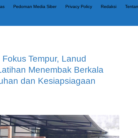
as
Pedoman Media Siber
Privacy Policy
Redaksi
Tenta
 Fokus Tempur, Lanud
Latihan Menembak Berkala
uhan dan Kesiapsiagaan