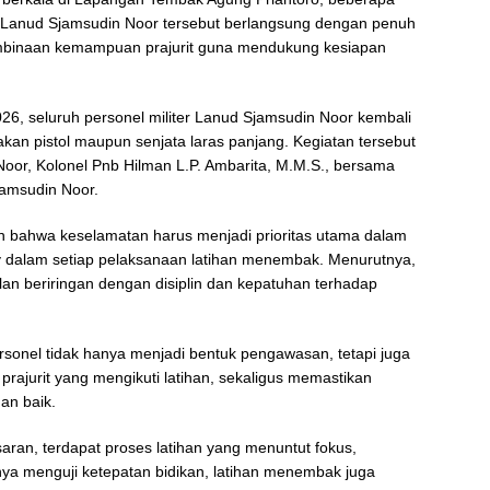
nel Lanud Sjamsudin Noor tersebut berlangsung dengan penuh
pembinaan kemampuan prajurit guna mendukung kesiapan
026, seluruh personel militer Lanud Sjamsudin Noor kembali
 pistol maupun senjata laras panjang. Kegiatan tersebut
Noor, Kolonel Pnb Hilman L.P. Ambarita, M.M.S., bersama
jamsudin Noor.
bahwa keselamatan harus menjadi prioritas utama dalam
y dalam setiap pelaksanaan latihan menembak. Menurutnya,
n beriringan dengan disiplin dan kepatuhan terhadap
sonel tidak hanya menjadi bentuk pengawasan, tetapi juga
rajurit yang mengikuti latihan, sekaligus memastikan
an baik.
saran, terdapat proses latihan yang menuntut fokus,
anya menguji ketepatan bidikan, latihan menembak juga