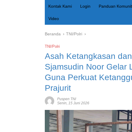
Kontak Kami
Login
Panduan Komunit
Video
Beranda
TNI/Polri
TNI/Polri
Asah Ketangkasan dan
Sjamsudin Noor Gelar 
Guna Perkuat Ketangg
Prajurit
Puspen TNI
Senin, 15 Juni 2026