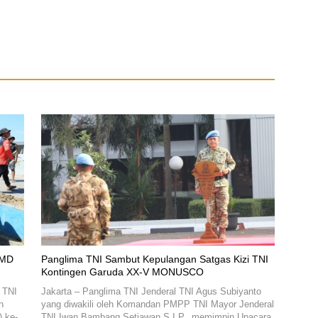
MMD
Panglima TNI Sambut Kepulangan Satgas Kizi TNI
Kontingen Garuda XX-V MONUSCO
 TNI
Jakarta – Panglima TNI Jenderal TNI Agus Subiyanto
n
yang diwakili oleh Komandan PMPP TNI Mayor Jenderal
 ke-
TNI Iwan Bambang Setiawan S.I.P., memimpin Upacara