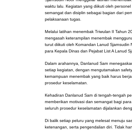
waktu lalu. Kegiatan yang diikuti oleh perso
semangat dan disiplin sebagai bagian dari 
pelaksanaan tugas.
Melalui latihan menembak Triwulan II Tahun 2
mengasah keterampilan menembak menggunakan
turut diikuti oleh Komandan Lanud Sjamsudin 
para Kepala Dinas dan Pejabat List A Lanud S
Dalam arahannya, Danlanud Sam menegaskan 
setiap kegiatan, dengan mengutamakan safet
kemampuan menembak yang baik harus berjala
prosedur keselamatan.
Kehadiran Danlanud Sam di tengah-tengah per
memberikan motivasi dan semangat bagi para p
seluruh prosedur keselamatan dijalankan deng
Di balik setiap peluru yang melesat menuju sa
ketenangan, serta pengendalian diri. Tidak h