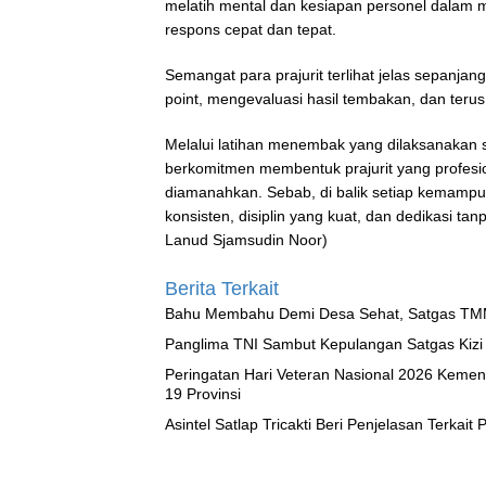
melatih mental dan kesiapan personel dalam 
respons cepat dan tepat.
Semangat para prajurit terlihat jelas sepanja
point, mengevaluasi hasil tembakan, dan ter
Melalui latihan menembak yang dilaksanakan s
berkomitmen membentuk prajurit yang profesio
diamanahkan. Sebab, di balik setiap kemampuan
konsisten, disiplin yang kuat, dan dedikasi t
Lanud Sjamsudin Noor)
Berita Terkait
Bahu Membahu Demi Desa Sehat, Satgas TMM
Panglima TNI Sambut Kepulangan Satgas Ki
Peringatan Hari Veteran Nasional 2026 Kemen
19 Provinsi
Asintel Satlap Tricakti Beri Penjelasan Terkai