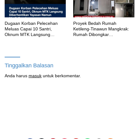
‎Dugaan Korban Pelecehan
Proyek Bedah Rumah
Meluas Capai 10 Santri,
Ketileng-Tinawun Mangkrak:
Oknum MTK Langsung
Rumah Dibongkar
Diberhentikan Yayasan Namun
Terbengkalai Sebulan, CV
Masih Bungkam
Adhira Bungkam Saat Ditegur
Aturan
Tinggalkan Balasan
Anda harus
masuk
untuk berkomentar.