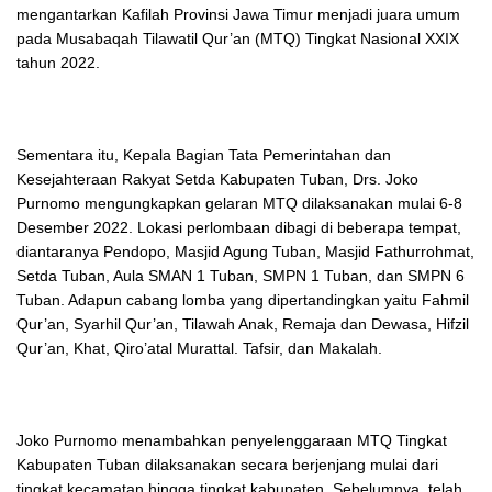
mengantarkan Kafilah Provinsi Jawa Timur menjadi juara umum
pada Musabaqah Tilawatil Qur’an (MTQ) Tingkat Nasional XXIX
tahun 2022.
Sementara itu, Kepala Bagian Tata Pemerintahan dan
Kesejahteraan Rakyat Setda Kabupaten Tuban, Drs. Joko
Purnomo mengungkapkan gelaran MTQ dilaksanakan mulai 6-8
Desember 2022. Lokasi perlombaan dibagi di beberapa tempat,
diantaranya Pendopo, Masjid Agung Tuban, Masjid Fathurrohmat,
Setda Tuban, Aula SMAN 1 Tuban, SMPN 1 Tuban, dan SMPN 6
Tuban. Adapun cabang lomba yang dipertandingkan yaitu Fahmil
Qur’an, Syarhil Qur’an, Tilawah Anak, Remaja dan Dewasa, Hifzil
Qur’an, Khat, Qiro’atal Murattal. Tafsir, dan Makalah.
Joko Purnomo menambahkan penyelenggaraan MTQ Tingkat
Kabupaten Tuban dilaksanakan secara berjenjang mulai dari
tingkat kecamatan hingga tingkat kabupaten. Sebelumnya, telah