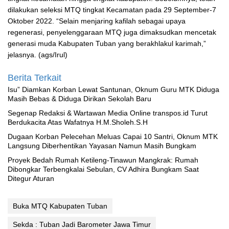
dilakukan seleksi MTQ tingkat Kecamatan pada 29 September-7
Oktober 2022. “Selain menjaring kafilah sebagai upaya
regenerasi, penyelenggaraan MTQ juga dimaksudkan mencetak
generasi muda Kabupaten Tuban yang berakhlakul karimah,”
jelasnya. (ags/Irul)
Berita Terkait
‎Isu” Diamkan Korban Lewat Santunan, Oknum Guru MTK Diduga
Masih Bebas & Diduga Dirikan Sekolah Baru
Segenap Redaksi & Wartawan Media Online transpos.id Turut
Berdukacita Atas Wafatnya H.M.Sholeh.S.H
‎Dugaan Korban Pelecehan Meluas Capai 10 Santri, Oknum MTK
Langsung Diberhentikan Yayasan Namun Masih Bungkam
Proyek Bedah Rumah Ketileng-Tinawun Mangkrak: Rumah
Dibongkar Terbengkalai Sebulan, CV Adhira Bungkam Saat
Ditegur Aturan
Buka MTQ Kabupaten Tuban
Sekda : Tuban Jadi Barometer Jawa Timur