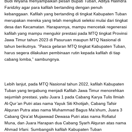
Budi Wiyana menyampaikan pesan Bupati Tuban, Aditya Halindra
Faridzky agar para kafilah bertanding dengan penuh
kebanggaan. Kafilah yang bertanding di tingkat Kabupaten Tuban
merupakan mereka yang telah mengikuti seleksi mulai dari tingkat
desa dan Kecamatan. Harapannya, mampu mencetak regenerasi
kafilah yang mampu mengukir prestasi pada MTQ tingkat Provinsi
Jawa Timur tahun 2023 di Pasuruan maupun MTQ Nasional di
tahun berikutnya. “Pasca gelaran MTQ tingkat Kabupaten Tuban,
harus segera dilakukan pembinaan rutin kepada kafilah di tiap
cabang lomba,” sambungnya.
Lebih lanjut, pada MTQ Nasional tahun 2022, kafilah Kabupaten
Tuban yang tergabung menjadi Kafilah Jawa Timur menorehkan
sejumlah prestasi, yaitu Juara 1 pada Cabang Karya Tulis Ilmiah
Al-Qur’an Putri atas nama Yayuk Siti Khotijah, Cabang Tafsir
Alquran Putra atas nama Muhammad Bagus Ma’shum, Juara 3
Cabang Qira’at Mujawwad Dewasa Putri atas nama Rofiatul
Muna, dan Juara Harapan dua Cabang Syarh Alquran atas nama
Ahmad Irfani. Sumbangsih kafilah Kabupaten Tuban