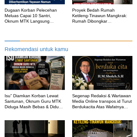
‎Dugaan Korban Pelecehan
Proyek Bedah Rumah
Meluas Capai 10 Santri,
Ketileng-Tinawun Mangkrak:
Oknum MTK Langsung
Rumah Dibongkar
Diberhentikan Yayasan Namun
Terbengkalai Sebulan, CV
Masih Bungkam
Adhira Bungkam Saat Ditegur
Aturan
Rekomendasi untuk kamu
‎Isu” Diamkan Korban Lewat
Segenap Redaksi & Wartawan
Santunan, Oknum Guru MTK
Media Online transpos.id Turut
Diduga Masih Bebas & Diduga
Berdukacita Atas Wafatnya
Dirikan Sekolah Baru
H.M.Sholeh.S.H