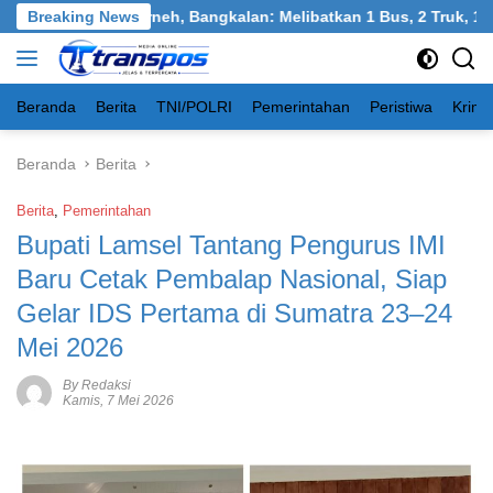
Langsung
angkel, Burneh, Bangkalan: Melibatkan 1 Bus, 2 Truk, 1 Mobil, 
Breaking News
ke
konten
Beranda
Berita
TNI/POLRI
Pemerintahan
Peristiwa
Krimi
Beranda
Berita
Berita
,
Pemerintahan
Bupati Lamsel Tantang Pengurus IMI
Baru Cetak Pembalap Nasional, Siap
Gelar IDS Pertama di Sumatra 23–24
Mei 2026
By Redaksi
Kamis, 7 Mei 2026