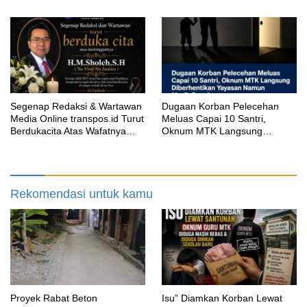
Selesai?
Segenap Redaksi & Wartawan
‎Dugaan Korban Pelecehan
Media Online transpos.id Turut
Meluas Capai 10 Santri,
Berdukacita Atas Wafatnya
Oknum MTK Langsung
H.M.Sholeh.S.H
Diberhentikan Yayasan Namun
Masih Bungkam
Rekomendasi untuk kamu
Proyek Rabat Beton
‎Isu” Diamkan Korban Lewat