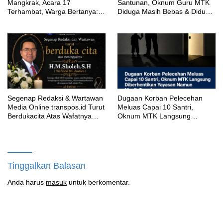
Mangkrak, Acara 17
Santunan, Oknum Guru MTK
Terhambat, Warga Bertanya:
Diduga Masih Bebas & Diduga
Anggaran Berapa & Kapan
Dirikan Sekolah Baru
Selesai?
Segenap Redaksi & Wartawan
‎Dugaan Korban Pelecehan
Media Online transpos.id Turut
Meluas Capai 10 Santri,
Berdukacita Atas Wafatnya
Oknum MTK Langsung
H.M.Sholeh.S.H
Diberhentikan Yayasan Namun
Masih Bungkam
Tinggalkan Balasan
Anda harus
masuk
untuk berkomentar.