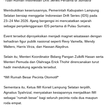
*Tuan Rumah Indonesian Drift Series Pertama di Sumatra*
Membuktikan keseriusannya, Pemerintah Kabupaten Lampung
Selatan bersiap menggelar Indonesian Drift Series (IDS) pada
23–24 Mei 2026. Ajang bergengsi ini mencatatkan sejarah
sebagai penyelenggaraan IDS pertama di Pulau Sumatra.
Event tersebut diproyeksikan menjadi magnet wisatawan dengan
kehadiran figur publik nasional seperti Revy Vamella, Wendy
Walters, Harris Virza, dan Hassan Alaydrus.
Selain itu, Menteri Koordinator Bidang Pangan Zulkifli Hasan serta
Menteri Pemuda dan Olahraga Erick Thohir direncanakan turut
hadir mendukung agenda tersebut.
*IMI Rumah Besar Pecinta Otomotif*
Sementara itu, Ketua IMI Korwil Lampung Selatan terpilih,
Agnatius Syahrizal, menyatakan kesiapannya menjadikan IMI
sebagai “rumah besar” bagi seluruh pecinta roda dua maupun
roda empat.