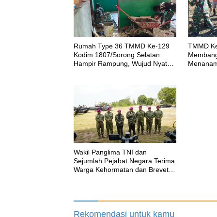
Rumah Type 36 TMMD Ke-129
TMMD Ke
Kodim 1807/Sorong Selatan
Membangu
Hampir Rampung, Wujud Nyata
Menanam 
Kepedulian TNI Tingkatkan
Ketahan
Kesejahteraan Warga
Wakil Panglima TNI dan
Sejumlah Pejabat Negara Terima
Warga Kehormatan dan Brevet
Korps Marinir
Rekomendasi untuk kamu