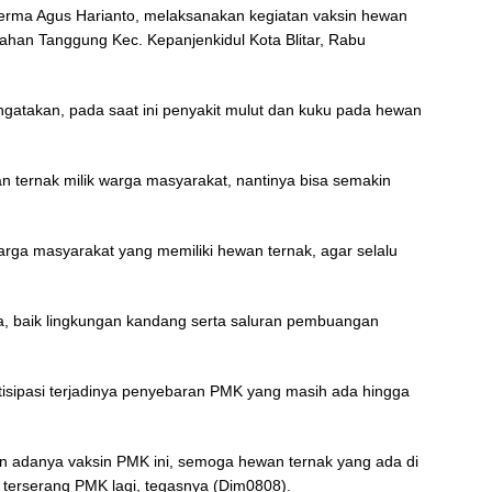
Serma Agus Harianto, melaksanakan kegiatan vaksin hewan
rahan Tanggung Kec. Kepanjenkidul Kota Blitar, Rabu
ngatakan, pada saat ini penyakit mulut dan kuku pada hewan
n ternak milik warga masyarakat, nantinya bisa semakin
ga masyarakat yang memiliki hewan ternak, agar selalu
ya, baik lingkungan kandang serta saluran pembuangan
tisipasi terjadinya penyebaran PMK yang masih ada hingga
an adanya vaksin PMK ini, semoga hewan ternak yang ada di
k terserang PMK lagi, tegasnya (Dim0808).