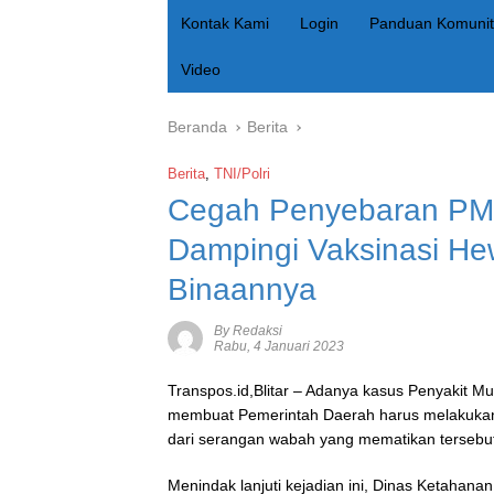
Kontak Kami
Login
Panduan Komunit
Video
Beranda
Berita
Berita
,
TNI/Polri
Cegah Penyebaran PMK
Dampingi Vaksinasi He
Binaannya
By Redaksi
Rabu, 4 Januari 2023
Transpos.id,
Blitar – Adanya kasus Penyakit Mu
membuat Pemerintah Daerah harus melakukan 
dari serangan wabah yang mematikan tersebut
Menindak lanjuti kejadian ini, Dinas Ketahana