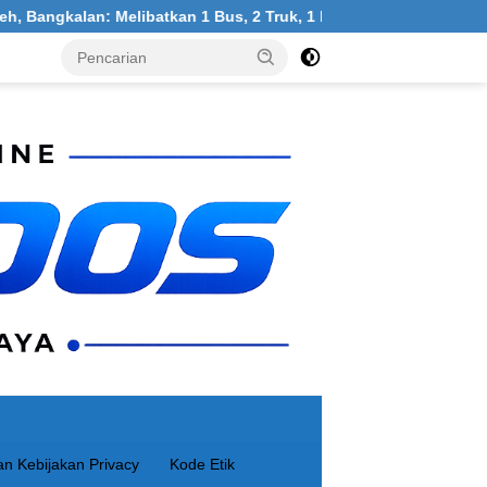
: Melibatkan 1 Bus, 2 Truk, 1 Mobil, 1 Sepeda Motor
War
n Kebijakan Privacy
Kode Etik